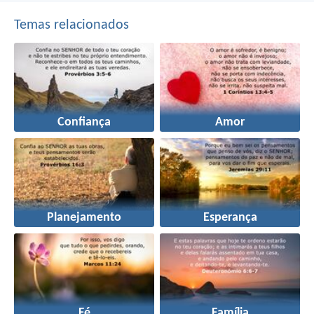
Temas relacionados
Confiança
Amor
Planejamento
Esperança
Fé
Família