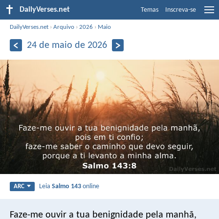
DailyVerses.net
Temas
Inscreva-se
DailyVerses.net
›
Arquivo
›
2026
›
Maio
24 de maio de 2026
Leia
Salmo 143
online
ARC
Faze-me ouvir a tua benignidade pela manhã,