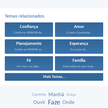
Temas relacionados
Confiança
Amor
Confia no SENHOR de...
O amor é paciente...
Planejamento
Esperança
Confia ao SENHOR as...
Eu é que sei...
Fé
Família
Por isso, vos digo...
Estas palavras que, hoje...
Mais Temas...
Manhã
Caminho
Graça
Faze
Ouvir
Onde