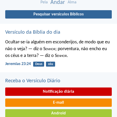
Andar
Pela
Alma
Pesquisar versículos Bíblicos
Versículo da Bíblia do dia
Ocultar-se-ia alguém em esconderijos, de modo que eu
não o veja? — diz o S
enhor
; porventura, não encho eu
os céus e a terra? — diz o S
enhor
.
Jeremias 23:24
Deus
céu
Receba o Versículo Diário
Notificação diária
E-mail
Android