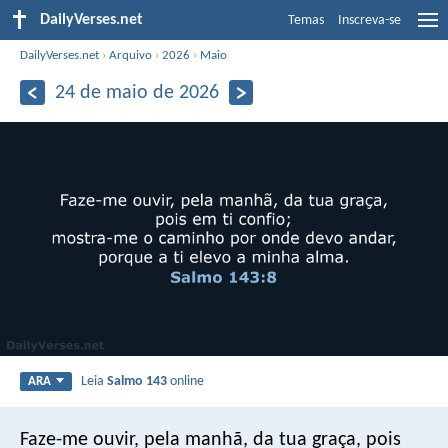
DailyVerses.net
Temas
Inscreva-se
DailyVerses.net
›
Arquivo
›
2026
›
Maio
24 de maio de 2026
Leia
Salmo 143
online
ARA
Faze-me ouvir, pela manhã, da tua graça,
pois