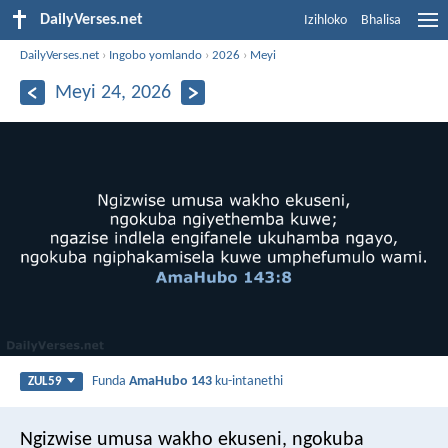
DailyVerses.net
Izihloko
Bhalisa
DailyVerses.net
›
Ingobo yomlando
›
2026
›
Meyi
Meyi 24, 2026
Funda
AmaHubo 143
ku-intanethi
ZUL59
Ngizwise umusa wakho ekuseni,
ngokuba