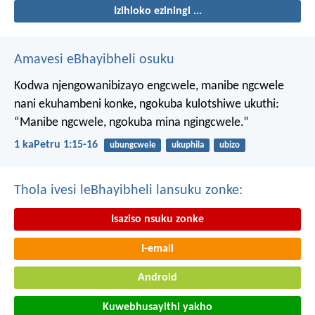
Izihloko eziningi ...
Amavesi eBhayibheli osuku
Kodwa njengowanibizayo engcwele, manibe ngcwele
nani ekuhambeni konke, ngokuba kulotshiwe ukuthi:
“Manibe ngcwele, ngokuba mina ngingcwele.”
1 kaPetru 1:15-16
ubungcwele
ukuphila
ubizo
Thola ivesi leBhayibheli lansuku zonke:
Isaziso nsuku zonke
I-email
Android
Kuwebhusayithi yakho