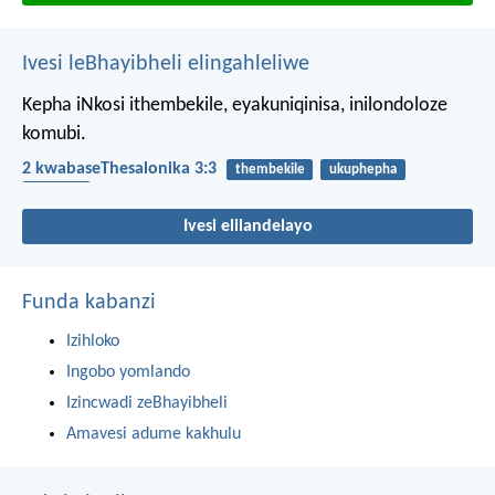
Ivesi leBhayibheli elingahleliwe
Kepha iNkosi ithembekile, eyakuniqinisa, inilondoloze
komubi.
2 kwabaseThesalonika 3:3
thembekile
ukuphepha
amandla
Ivesi elilandelayo
Funda kabanzi
Izihloko
Ingobo yomlando
Izincwadi zeBhayibheli
Amavesi adume kakhulu