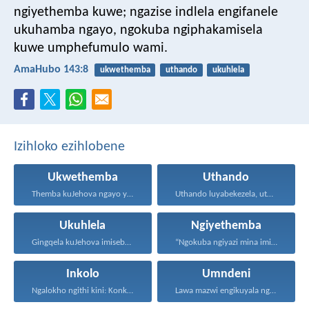
ngiyethemba kuwe;
ngazise indlela engifanele
ukuhamba ngayo,
ngokuba ngiphakamisela
kuwe umphefumulo wami.
AmaHubo 143:8
ukwethemba
uthando
ukuhlela
Izihloko ezihlobene
Ukwethemba
Uthando
Themba kuJehova ngayo yonke...
Uthando luyabekezela, uthando lumnene...
Ukuhlela
Ngiyethemba
Gingqela kuJehova imisebenzi yakho...
“Ngokuba ngiyazi mina imicabango...
Inkolo
Umndeni
Ngalokho ngithi kini: Konke...
Lawa mazwi engikuyala ngawo...