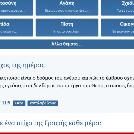
στοσύνη
Αγάπη
Σχεδ
Στον Κύριο να εμπιστεύεσαι...
Εκείνος που αγαπάει έχει...
Τα έργα σο
πίδα
Πίστη
Οικογ
 καλά τα...
Γι’ αυτό σας λέω...
Να μείνουν στ
Άλλα θέματα ...
ίχος της ημέρας
εις ποιος είναι ο δρόμος του ανέμου και πώς το έμβρυο σχημ
ης εγκύου, έτσι δεν ξέρεις και τα έργα του Θεού, ο οποίος δη
 11:5
Θεός
καταλαβαίνουν
 ένα στίχο της Γραφής κάθε μέρα: