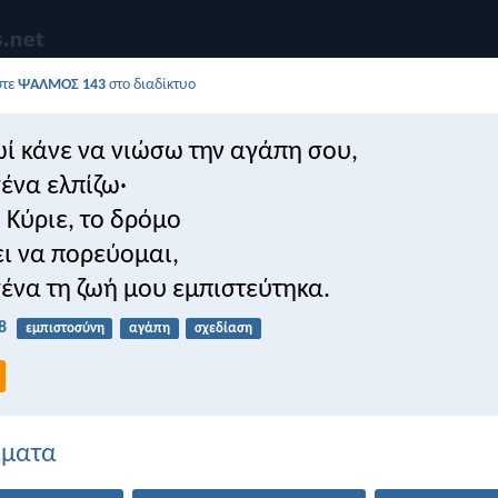
στε
ΨΑΛΜΌΣ 143
στο διαδίκτυο
ωί κάνε να νιώσω την αγάπη σου,
σένα ελπίζω·
 Κύριε, το δρόμο
ι να πορεύομαι,
εσένα τη ζωή μου εμπιστεύτηκα.
8
εμπιστοσύνη
αγάπη
σχεδίαση
έματα