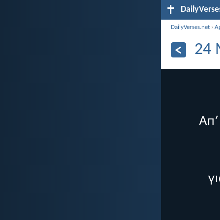
DailyVerse
DailyVerses.net
›
Α
24 