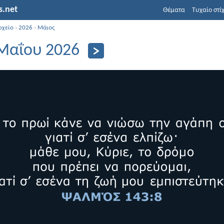
s.net
Θέματα
Τυχαίο στί
ρχείο
›
2026
›
Μάιος
Μαΐου 2026