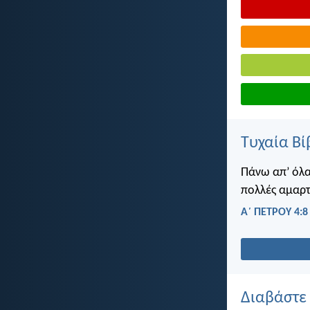
Τυχαία Βί
Πάνω απ’ όλα
πολλές αμαρτ
Α΄ ΠΕΤΡΟΥ 4:8
Διαβάστε