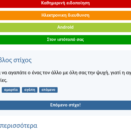
Καθημερινή ειδοποίηση
Ηλεκτρονικη διευθυνση
Android
Στον ιστότοπό σας
βλος στίχος
 να αγαπάτε ο ένας τον άλλο με όλη σας την ψυχή, γιατί η α
ίες.
αμαρτία
αγάπη
επόμενο
Επόμενο στίχο!
 περισσότερα