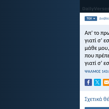
Διαβά
TGV
Απ’ το πρ
γιατί σ’ ε
μάθε μου,
που πρέπε
γιατί σ’ 
ΨΑΛΜΌΣ 143:
Σχετικά θ