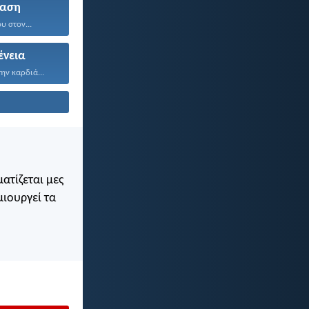
ίαση
υ στον...
ένεια
ην καρδιά...
ατίζεται μες
μιουργεί τα