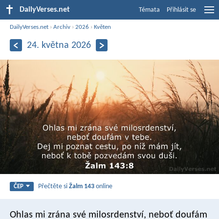
DailyVerses.net
Témata
Přihlásit se
DailyVerses.net
›
Archiv
›
2026
›
Květen
24. května 2026
Přečtěte si
Žalm 143
online
ČEP
Ohlas mi zrána své milosrdenství,
neboť doufám