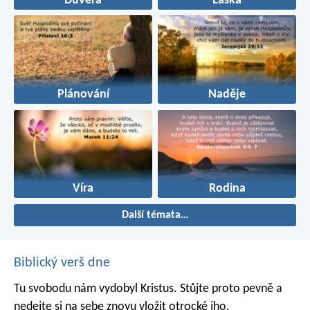
Důvěra
Láska
Plánování
Naděje
Víra
Rodina
Další témata…
Biblický verš dne
Tu svobodu nám vydobyl Kristus. Stůjte proto pevně a
nedejte si na sebe znovu vložit otrocké jho.