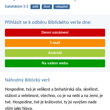
Galatským 5:1
Ježíš
život
vykupitel
Přihlásit se k odběru Biblického verše dne:
Denní oznámení
E-mail
Android
Na vašem webu
Náhodný Biblický verš
Hospodine, tvá je velikost a bohatýrská síla, skvělost,
stálost a velebnost, všechno, co je na nebi a na zemi, je
tvé. Hospodine, tvé je království, ty jsi vyvýšen nade
vším jako hlava.