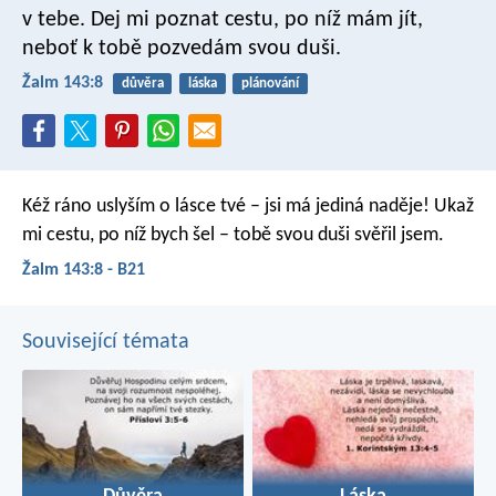
v tebe.
Dej mi poznat cestu, po níž mám jít,
neboť k tobě pozvedám svou duši.
Žalm 143:8
důvěra
láska
plánování
Kéž ráno uslyším o lásce tvé –
jsi má jediná naděje!
Ukaž
mi cestu, po níž bych šel –
tobě svou duši svěřil jsem.
Žalm 143:8 - B21
Související témata