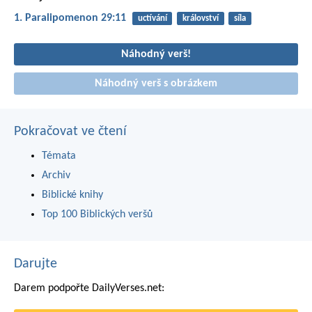
1. Paralipomenon 29:11
uctívání
království
síla
Náhodný verš!
Náhodný verš s obrázkem
Pokračovat ve čtení
Témata
Archiv
Biblické knihy
Top 100 Biblických veršů
Darujte
Darem podpořte DailyVerses.net: