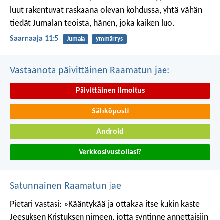
luut rakentuvat raskaana olevan kohdussa,
yhtä vähän
tiedät Jumalan teoista,
hänen, joka kaiken luo.
Saarnaaja 11:5
Jumala
ymmärrys
Vastaanota päivittäinen Raamatun jae:
Päivittäinen ilmoitus
Sähköposti
Android
Verkkosivustollasi?
Satunnainen Raamatun jae
Pietari vastasi: »Kääntykää ja ottakaa itse kukin kaste
Jeesuksen Kristuksen nimeen, jotta syntinne annettaisiin