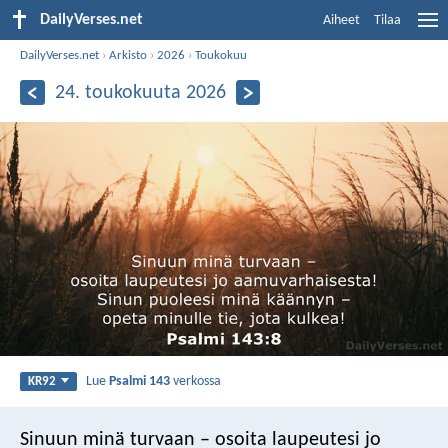
DailyVerses.net
Aiheet
Tilaa
DailyVerses.net
›
Arkisto
›
2026
›
Toukokuu
24. toukokuuta 2026
Lue
Psalmi 143
verkossa
KR92
Sinuun minä turvaan –
osoita laupeutesi jo