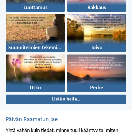
Luottamus
Rakkaus
Suunnitelmien tekeminen
Toivo
Usko
Perhe
Lisää aiheita…
Päivän Raamatun jae
Yhtä vähän kuin tiedät, minne tuuli kääntyy
tai miten