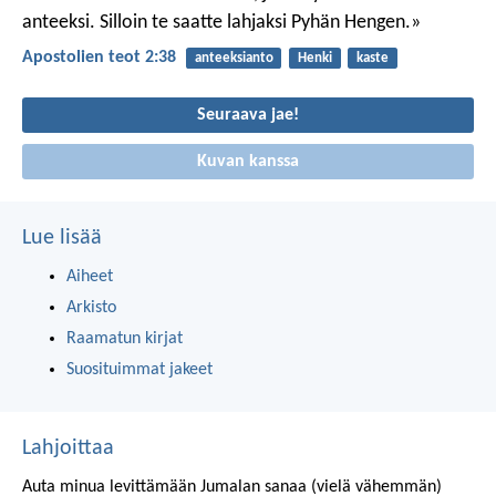
anteeksi. Silloin te saatte lahjaksi Pyhän Hengen.»
Apostolien teot 2:38
anteeksianto
Henki
kaste
Seuraava jae!
Kuvan kanssa
Lue lisää
Aiheet
Arkisto
Raamatun kirjat
Suosituimmat jakeet
Lahjoittaa
Auta minua levittämään Jumalan sanaa (vielä vähemmän)