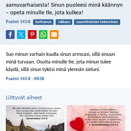
aamuvarhaisesta!
Sinun puoleesi minä käännyn
–
opeta minulle tie, jota kulkea!
Psalmi 143:8
luottamus
rakkaus
suunnitelmien tekeminen
Suo minun varhain kuulla sinun armoasi,
sillä sinuun
minä turvaan.
Osoita minulle tie,
jota minun tulee
käydä,
sillä sinun tykösi minä ylennän sieluni.
Psalmi 143:8 - KR38
Liittyvät aiheet