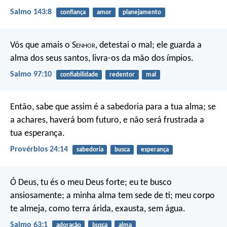
Salmo 143:8
confiança
amor
planejamento
Vós que amais o S
enhor
, detestai o mal;
ele guarda a
alma dos seus santos,
livra-os da mão dos ímpios.
Salmo 97:10
confiabilidade
redentor
mal
Então, sabe que assim é a sabedoria para a tua alma;
se
a achares, haverá bom futuro,
e não será frustrada a
tua esperança.
Provérbios 24:14
sabedoria
busca
esperança
Ó Deus, tu és o meu Deus forte; eu te busco
ansiosamente;
a minha alma tem sede de ti;
meu corpo
te almeja,
como terra árida, exausta, sem água.
Salmo 63:1
adoração
busca
alma