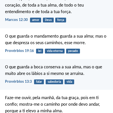
coração, de toda a tua alma, de todo o teu
entendimento e de toda a tua força.
Marcos 12:30
amor
Deus
força
O que guarda o mandamento guarda a sua alma;
mas o
que despreza os seus caminhos, esse morre.
Provérbios 19:16
lei
vida eterna
pecado
O que guarda a boca conserva a sua alma,
mas o que
muito abre os lábios a si mesmo se arruína.
Provérbios 13:3
falar
sabedoria
vida
Faze-me ouvir, pela manhã, da tua graça,
pois em ti
confio;
mostra-me o caminho por onde devo andar,
porque a ti elevo a minha alma.