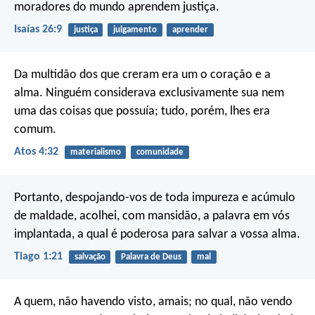
moradores do mundo aprendem justiça.
Isaías 26:9
justiça
julgamento
aprender
Da multidão dos que creram era um o coração e a
alma. Ninguém considerava exclusivamente sua nem
uma das coisas que possuía; tudo, porém, lhes era
comum.
Atos 4:32
materialismo
comunidade
Portanto, despojando-vos de toda impureza e acúmulo
de maldade, acolhei, com mansidão, a palavra em vós
implantada, a qual é poderosa para salvar a vossa alma.
Tiago 1:21
salvação
Palavra de Deus
mal
A quem, não havendo visto, amais; no qual, não vendo