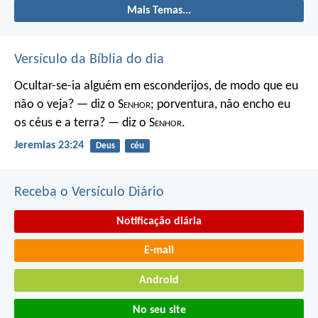
Mais Temas...
Versículo da Bíblia do dia
Ocultar-se-ia alguém em esconderijos, de modo que eu
não o veja? — diz o S
enhor
; porventura, não encho eu
os céus e a terra? — diz o S
enhor
.
Jeremias 23:24
Deus
céu
Receba o Versículo Diário
Notificação diária
E-mail
Android
No seu site