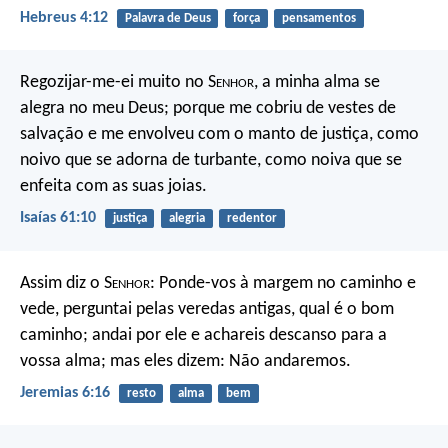
Hebreus 4:12
Palavra de Deus
força
pensamentos
Regozijar-me-ei muito no S
enhor
, a minha alma se
alegra no meu Deus; porque me cobriu de vestes de
salvação e me envolveu com o manto de justiça, como
noivo que se adorna de turbante, como noiva que se
enfeita com as suas joias.
Isaías 61:10
justiça
alegria
redentor
Assim diz o S
enhor
: Ponde-vos à margem no caminho e
vede, perguntai pelas veredas antigas, qual é o bom
caminho; andai por ele e achareis descanso para a
vossa alma; mas eles dizem: Não andaremos.
Jeremias 6:16
resto
alma
bem