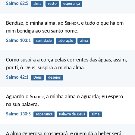
Salmo 62:5
alma
resto
esperança
Bendize, ó minha alma, ao S
enhor
,
e tudo o que há em
mim bendiga ao seu santo nome.
Salmo 103:1
santidade
adoração
alma
Como suspira a corça
pelas correntes das águas,
assim,
por ti, ó Deus,
suspira a minha alma.
Salmo 42:1
Deus
desejos
Aguardo o S
enhor
, a minha alma o aguarda;
eu espero
na sua palavra.
Salmo 130:5
esperança
Palavra de Deus
alma
A alma generosa prosperará,
e quem dá a beber será