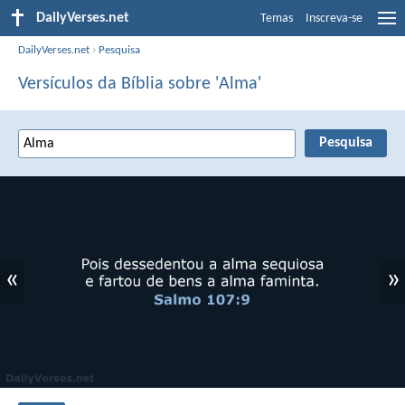
DailyVerses.net
Temas
Inscreva-se
DailyVerses.net
›
Pesquisa
Versículos da Bíblia sobre 'Alma'
«
»