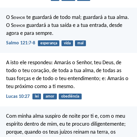
O S
enhor
te guardará de todo mal;
guardará a tua alma.
O S
enhor
guardará a tua saída e a tua entrada,
desde
agora e para sempre.
Salmo 121:7-8
esperança
vida
mal
A isto ele respondeu: Amarás o Senhor, teu Deus, de
todo o teu coração, de toda a tua alma, de todas as
tuas forças e de todo o teu entendimento; e: Amarás o
teu próximo como a ti mesmo.
Lucas 10:27
lei
amor
obediência
Com minha alma suspiro de noite por ti e, com o meu
espírito dentro de mim, eu te procuro diligentemente;
porque, quando os teus juízos reinam na terra, os