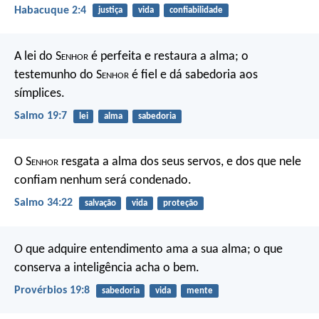
Habacuque 2:4
justiça
vida
confiabilidade
A lei do S
enhor
é perfeita
e restaura a alma;
o
testemunho do S
enhor
é fiel
e dá sabedoria aos
símplices.
Salmo 19:7
lei
alma
sabedoria
O S
enhor
resgata a alma dos seus servos,
e dos que nele
confiam nenhum será condenado.
Salmo 34:22
salvação
vida
proteção
O que adquire entendimento ama a sua alma;
o que
conserva a inteligência acha o bem.
Provérbios 19:8
sabedoria
vida
mente