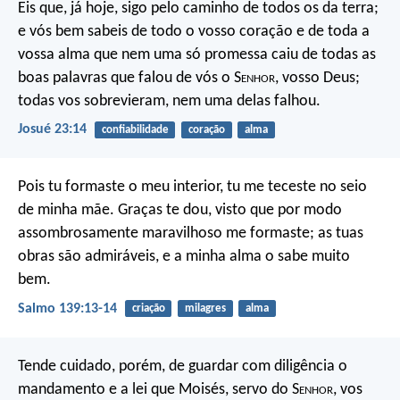
Eis que, já hoje, sigo pelo caminho de todos os da terra;
e vós bem sabeis de todo o vosso coração e de toda a
vossa alma que nem uma só promessa caiu de todas as
boas palavras que falou de vós o S
enhor
, vosso Deus;
todas vos sobrevieram, nem uma delas falhou.
Josué 23:14
confiabilidade
coração
alma
Pois tu formaste o meu interior,
tu me teceste no seio
de minha mãe.
Graças te dou, visto que por modo
assombrosamente maravilhoso me formaste;
as tuas
obras são admiráveis,
e a minha alma o sabe muito
bem.
Salmo 139:13-14
criação
milagres
alma
Tende cuidado, porém, de guardar com diligência o
mandamento e a lei que Moisés, servo do S
enhor
, vos