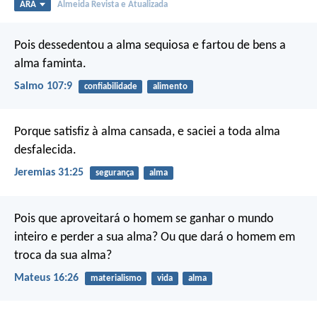
ARA
Almeida Revista e Atualizada
Pois dessedentou a alma sequiosa
e fartou de bens a
alma faminta.
Salmo 107:9
confiabilidade
alimento
Porque satisfiz à alma cansada, e saciei a toda alma
desfalecida.
Jeremias 31:25
segurança
alma
Pois que aproveitará o homem se ganhar o mundo
inteiro e perder a sua alma? Ou que dará o homem em
troca da sua alma?
Mateus 16:26
materialismo
vida
alma