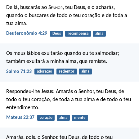
De lá, buscarás ao S
enhor
, teu Deus, e o acharás,
quando o buscares de todo o teu coração e de toda a
tua alma.
Deuteronômio 4:29
Deus
recompensa
alma
Os meus lábios exultarão
quando eu te salmodiar;
também exultará a minha alma, que remiste.
Salmo 71:23
adoração
redentor
alma
Respondeu-lhe Jesus:
Amarás o Senhor, teu Deus, de
todo o teu coração, de toda a tua alma e de todo o teu
entendimento.
Mateus 22:37
coração
alma
mente
Amarás, pois, o Senhor, teu Deus, de todo o teu