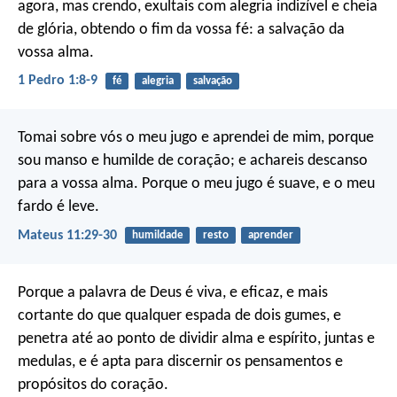
agora, mas crendo, exultais com alegria indizível e cheia
de glória, obtendo o fim da vossa fé: a salvação da
vossa alma.
1 Pedro 1:8-9
fé
alegria
salvação
Tomai sobre vós o meu jugo e aprendei de mim, porque
sou manso e humilde de coração; e achareis descanso
para a vossa alma. Porque o meu jugo é suave, e o meu
fardo é leve.
Mateus 11:29-30
humildade
resto
aprender
Porque a palavra de Deus é viva, e eficaz, e mais
cortante do que qualquer espada de dois gumes, e
penetra até ao ponto de dividir alma e espírito, juntas e
medulas, e é apta para discernir os pensamentos e
propósitos do coração.