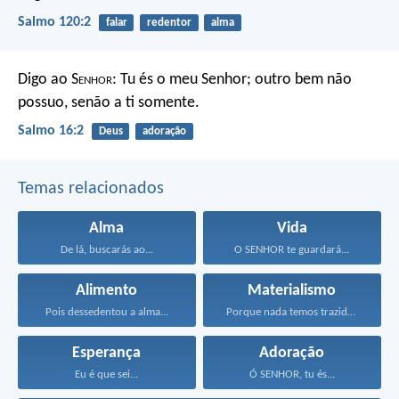
Salmo 120:2
falar
redentor
alma
Digo ao S
enhor
: Tu és o meu Senhor;
outro bem não
possuo, senão a ti somente.
Salmo 16:2
Deus
adoração
Temas relacionados
Alma
Vida
De lá, buscarás ao...
O SENHOR te guardará...
Alimento
Materialismo
Pois dessedentou a alma...
Porque nada temos trazido...
Esperança
Adoração
Eu é que sei...
Ó SENHOR, tu és...