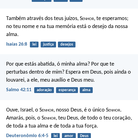
Também através dos teus juízos, S
enhor
, te esperamos;
no teu nome e na tua memória está o desejo da nossa
alma.
Isaías 26:8
lei
justiça
desejos
Por que estás abatida, ó minha alma?
Por que te
perturbas dentro de mim?
Espera em Deus, pois ainda o
louvarei,
a ele, meu auxílio e Deus meu.
Salmo 42:11
adoração
esperança
alma
Ouve, Israel, o S
enhor
, nosso Deus, é o único S
enhor
.
Amarás, pois, o S
enhor
, teu Deus, de todo o teu coração,
de toda a tua alma e de toda a tua força.
Deuteronômio 6:4-5
lei
amor
Deus