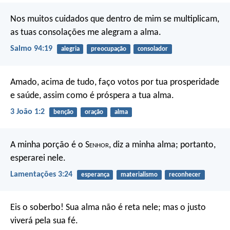
Nos muitos cuidados que dentro de mim se multiplicam,
as tuas consolações me alegram a alma.
Salmo 94:19
alegria
preocupação
consolador
Amado, acima de tudo, faço votos por tua prosperidade
e saúde, assim como é próspera a tua alma.
3 João 1:2
benção
oração
alma
A minha porção é o S
enhor
, diz a minha alma;
portanto,
esperarei nele.
Lamentações 3:24
esperança
materialismo
reconhecer
Eis o soberbo! Sua alma não é reta nele; mas o justo
viverá pela sua fé.