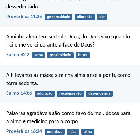
dessedentado.
Provérbios 11:25
generosidade
alimento
dar
A minha alma tem sede de Deus,
do Deus vivo;
quando
irei e me verei
perante a face de Deus?
Salmo 42:2
alma
proximidade
busca
A ti levanto as mãos;
a minha alma anseia por ti, como
terra sedenta.
Salmo 143:6
adoração
recebimento
dependência
Palavras agradáveis são como favo de mel:
doces para
a alma e medicina para o corpo.
Provérbios 16:24
gentileza
falar
alma