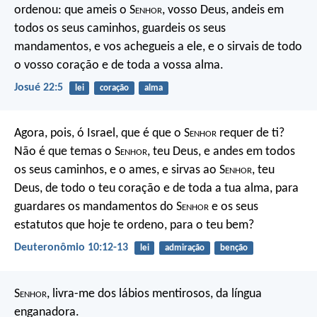
ordenou: que ameis o S
enhor
, vosso Deus, andeis em
todos os seus caminhos, guardeis os seus
mandamentos, e vos achegueis a ele, e o sirvais de todo
o vosso coração e de toda a vossa alma.
Josué 22:5
lei
coração
alma
Agora, pois, ó Israel, que é que o S
enhor
requer de ti?
Não é que temas o S
enhor
, teu Deus, e andes em todos
os seus caminhos, e o ames, e sirvas ao S
enhor
, teu
Deus, de todo o teu coração e de toda a tua alma, para
guardares os mandamentos do S
enhor
e os seus
estatutos que hoje te ordeno, para o teu bem?
Deuteronômio 10:12-13
lei
admiração
benção
S
enhor
, livra-me dos lábios mentirosos,
da língua
enganadora.