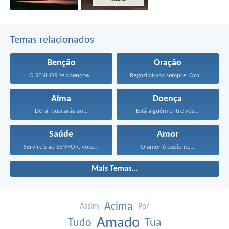
Temas relacionados
Benção
Oração
O SENHOR te abençoe...
Regozijai-vos sempre. Orai sem...
Alma
Doença
De lá, buscarás ao...
Está alguém entre vós...
Saúde
Amor
Servireis ao SENHOR, vosso...
O amor é paciente...
Mais Temas...
Acima
Assim
Por
Amado
Tudo
Tua