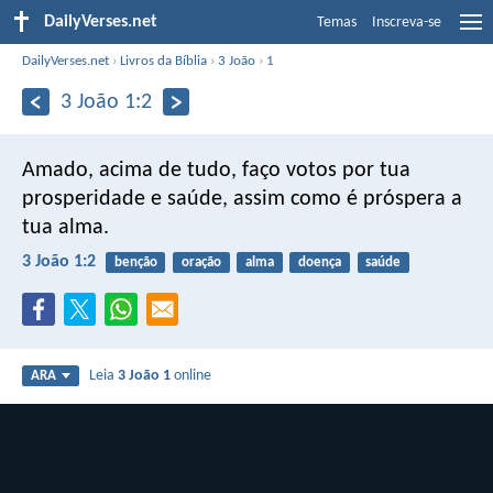
DailyVerses.net
Temas
Inscreva-se
DailyVerses.net
›
Livros da Bíblia
›
3 João
›
1
3 João 1:2
Amado, acima de tudo, faço votos por tua
prosperidade e saúde, assim como é próspera a
tua alma.
3 João 1:2
benção
oração
alma
doença
saúde
Leia
3 João 1
online
ARA