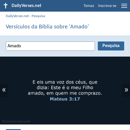
DailyVerses.net
Temas
Inscreva-se
DailyVerses.net
›
Pesquisa
Versículos da Bíblia sobre 'Amado'
«
»