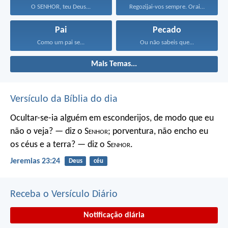
O SENHOR, teu Deus...
Regozijai-vos sempre. Orai sem...
Pai
Pecado
Como um pai se...
Ou não sabeis que...
Mais Temas...
Versículo da Bíblia do dia
Ocultar-se-ia alguém em esconderijos, de modo que eu
não o veja? — diz o S
enhor
; porventura, não encho eu
os céus e a terra? — diz o S
enhor
.
Jeremias 23:24
Deus
céu
Receba o Versículo Diário
Notificação diária