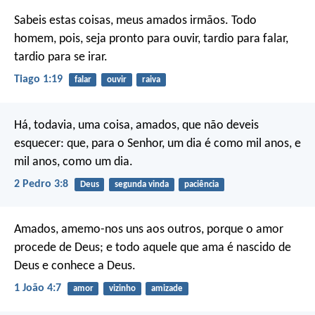
Sabeis estas coisas, meus amados irmãos. Todo
homem, pois, seja pronto para ouvir, tardio para falar,
tardio para se irar.
Tiago 1:19
falar
ouvir
raiva
Há, todavia, uma coisa, amados, que não deveis
esquecer: que, para o Senhor, um dia é como mil anos, e
mil anos, como um dia.
2 Pedro 3:8
Deus
segunda vinda
paciência
Amados, amemo-nos uns aos outros, porque o amor
procede de Deus; e todo aquele que ama é nascido de
Deus e conhece a Deus.
1 João 4:7
amor
vizinho
amizade