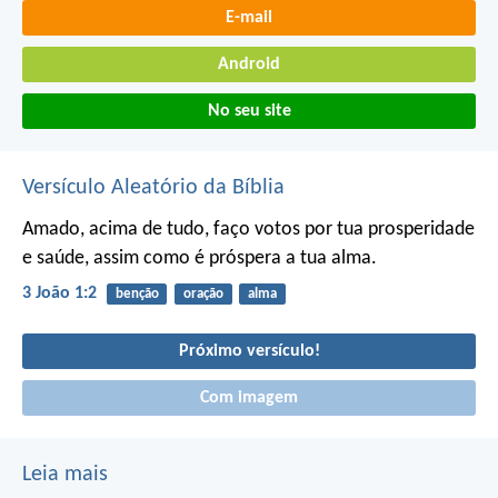
E-mail
Android
No seu site
Versículo Aleatório da Bíblia
Amado, acima de tudo, faço votos por tua prosperidade
e saúde, assim como é próspera a tua alma.
3 João 1:2
benção
oração
alma
Próximo versículo!
Com imagem
Leia mais