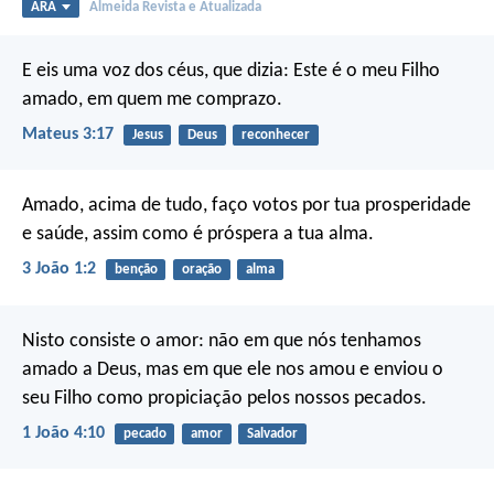
ARA
Almeida Revista e Atualizada
E eis uma voz dos céus, que dizia: Este é o meu Filho
amado, em quem me comprazo.
Mateus 3:17
Jesus
Deus
reconhecer
Amado, acima de tudo, faço votos por tua prosperidade
e saúde, assim como é próspera a tua alma.
3 João 1:2
benção
oração
alma
Nisto consiste o amor: não em que nós tenhamos
amado a Deus, mas em que ele nos amou e enviou o
seu Filho como propiciação pelos nossos pecados.
1 João 4:10
pecado
amor
Salvador