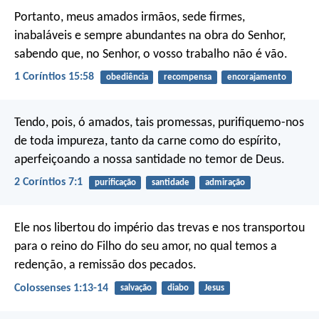
Portanto, meus amados irmãos, sede firmes,
inabaláveis e sempre abundantes na obra do Senhor,
sabendo que, no Senhor, o vosso trabalho não é vão.
1 Coríntios 15:58
obediência
recompensa
encorajamento
Tendo, pois, ó amados, tais promessas, purifiquemo-nos
de toda impureza, tanto da carne como do espírito,
aperfeiçoando a nossa santidade no temor de Deus.
2 Coríntios 7:1
purificação
santidade
admiração
Ele nos libertou do império das trevas e nos transportou
para o reino do Filho do seu amor, no qual temos a
redenção, a remissão dos pecados.
Colossenses 1:13-14
salvação
diabo
Jesus