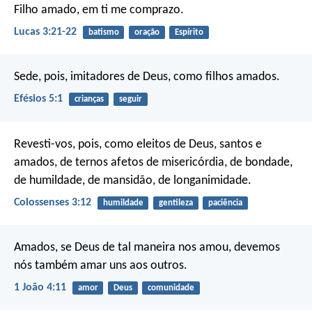
Filho amado, em ti me comprazo.
Lucas 3:21-22
batismo
oração
Espírito
Sede, pois, imitadores de Deus, como filhos amados.
Efésios 5:1
crianças
seguir
Revesti-vos, pois, como eleitos de Deus, santos e
amados, de ternos afetos de misericórdia, de bondade,
de humildade, de mansidão, de longanimidade.
Colossenses 3:12
humildade
gentileza
paciência
Amados, se Deus de tal maneira nos amou, devemos
nós também amar uns aos outros.
1 João 4:11
amor
Deus
comunidade