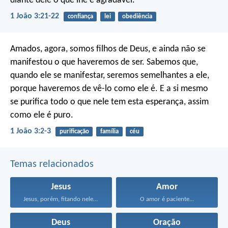
diante dele o que lhe é agradável.
1 João 3:21-22
confiança
lei
obediência
Amados, agora, somos filhos de Deus, e ainda não se
manifestou o que haveremos de ser. Sabemos que,
quando ele se manifestar, seremos semelhantes a ele,
porque haveremos de vê-lo como ele é. E a si mesmo
se purifica todo o que nele tem esta esperança, assim
como ele é puro.
1 João 3:2-3
purificação
família
céu
Temas relacionados
Jesus
Amor
Jesus, porém, fitando neles...
O amor é paciente...
Deus
Oração