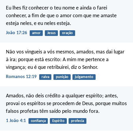
Eu lhes fiz conhecer o teu nome e ainda o farei
conhecer, a fim de que o amor com que me amaste
esteja neles, e eu neles esteja.
João 17:26
amor
Jesus
oração
Não vos vingueis a vós mesmos, amados, mas dai lugar
à ira; porque está escrito:
A mim me pertence a
vingança; eu é que retribuirei, diz o Senhor.
Romanos 12:19
raiva
punição
julgamento
Amados, não deis crédito a qualquer espírito; antes,
provai os espíritos se procedem de Deus, porque muitos
falsos profetas têm saído pelo mundo fora.
1 João 4:1
confiança
Espírito
profecia