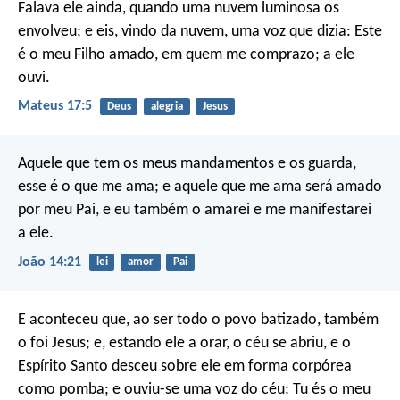
Falava ele ainda, quando uma nuvem luminosa os
envolveu; e eis, vindo da nuvem, uma voz que dizia: Este
é o meu Filho amado, em quem me comprazo; a ele
ouvi.
Mateus 17:5
Deus
alegria
Jesus
Aquele que tem os meus mandamentos e os guarda,
esse é o que me ama; e aquele que me ama será amado
por meu Pai, e eu também o amarei e me manifestarei
a ele.
João 14:21
lei
amor
Pai
E aconteceu que, ao ser todo o povo batizado, também
o foi Jesus; e, estando ele a orar, o céu se abriu, e o
Espírito Santo desceu sobre ele em forma corpórea
como pomba; e ouviu-se uma voz do céu: Tu és o meu