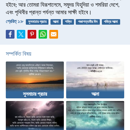
হইবে; আর তোমরা যিরূশালেমে, সমুদয় যিহূদিয়া ও শমরিয়া দেশে,
এবং পৃথিবীর প্রান্ত পর্যন্ত আমার সাক্ষী হইবে।
প্রেরিত্‌ ১:৮
সুসমাচার প্রচার
আত্মা
শক্তি
পঞ্চাশত্তমীর দিন
পবিত্র আত্মা
সম্পর্কিত বিষয়
সুসমাচার প্রচার
আত্মা