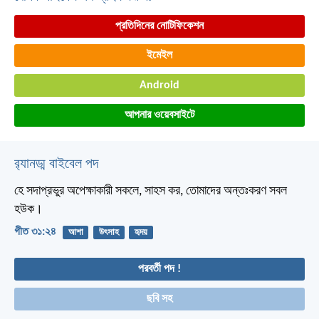
প্রতিদিনের নোটিফিকেশন
ইমেইল
Android
আপনার ওয়েবসাইটে
র‌্যানড্ম বাইবেল পদ
হে সদাপ্রভুর অপেক্ষাকারী সকলে, সাহস কর,
তোমাদের অন্তঃকরণ সবল
হউক।
গীত ৩১:২৪
আশা
উৎসাহ
হৃদয়
পরবর্তী পদ !
ছবি সহ