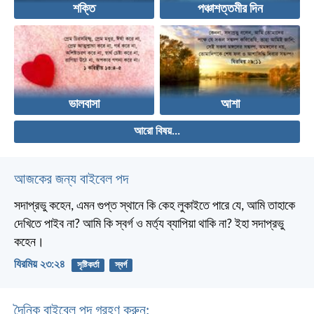
শক্তি
পঞ্চাশত্তমীর দিন
ভালবাসা
আশা
আরো বিষয়...
আজকের জন্য বাইবেল পদ
সদাপ্রভু কহেন, এমন গুপ্ত স্থানে কি কেহ লুকাইতে পারে যে, আমি তাহাকে
দেখিতে পাইব না? আমি কি স্বর্গ ও মর্ত্য ব্যাপিয়া থাকি না? ইহা সদাপ্রভু
কহেন।
যিরমিয় ২৩:২৪
সৃষ্টিকর্তা
স্বর্গ
দৈনিক বাইবেল পদ গ্রহণ করুন: