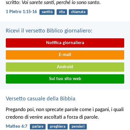
scritto:
Voi sarete santi, perché io sono santo
.
1 Pietro 1:15-16
santità
vita
chiamata
Ricevi il versetto Biblico giornaliero:
Notifica giornaliera
E-mail
Android
Sul tuo sito web
Versetto casuale della Bibbia
Pregando poi, non sprecate parole come i pagani, i quali
credono di venire ascoltati a forza di parole.
Matteo 6:7
parlare
preghiera
pensieri