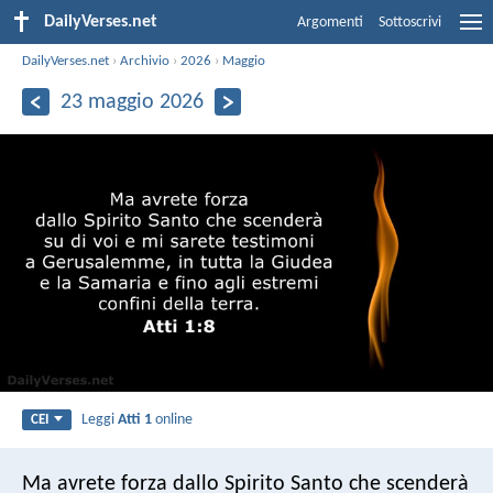
DailyVerses.net
Argomenti
Sottoscrivi
DailyVerses.net
›
Archivio
›
2026
›
Maggio
23 maggio 2026
Leggi
Atti 1
online
CEI
Ma avrete forza dallo Spirito Santo che scenderà