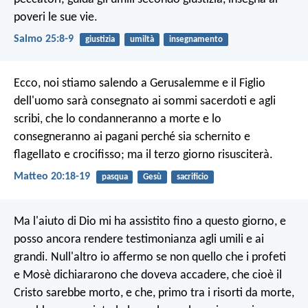
poveri le sue vie.
Salmo 25:8-9
giustizia
umiltà
insegnamento
Ecco, noi stiamo salendo a Gerusalemme e il Figlio
dell'uomo sarà consegnato ai sommi sacerdoti e agli
scribi, che lo condanneranno a morte e lo
consegneranno ai pagani perché sia schernito e
flagellato e crocifisso; ma il terzo giorno risusciterà.
Matteo 20:18-19
pasqua
Gesù
sacrificio
Ma l'aiuto di Dio mi ha assistito fino a questo giorno, e
posso ancora rendere testimonianza agli umili e ai
grandi. Null'altro io affermo se non quello che i profeti
e Mosè dichiararono che doveva accadere, che cioè il
Cristo sarebbe morto, e che, primo tra i risorti da morte,