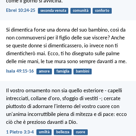
come il giorno si avvicina.
Ebrei 10:24-25
seconda venuta
comunità
conforto
Si dimentica forse una donna del suo bambino,
così da
non commuoversi per il figlio delle sue viscere?
Anche
se queste donne si dimenticassero,
io invece non ti
dimenticherò mai.
Ecco, ti ho disegnato sulle palme
delle mie mani,
le tue mura sono sempre davanti a me.
Isaia 49:15-16
amore
famiglia
bambini
Il vostro ornamento non sia quello esteriore - capelli
intrecciati, collane d'oro, sfoggio di vestiti -; cercate
piuttosto di adornare l'interno del vostro cuore con
un'anima incorruttibile piena di mitezza e di pace: ecco
ciò che è prezioso davanti a Dio.
1 Pietro 3:3-4
umiltà
bellezza
cuore