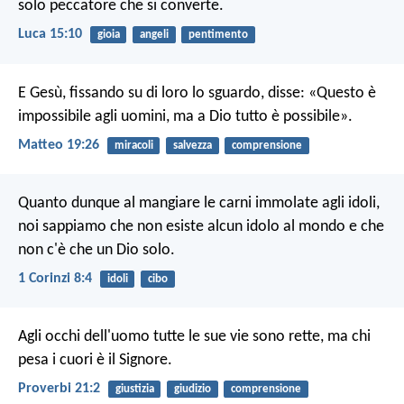
solo peccatore che si converte.
Luca 15:10
gioia
angeli
pentimento
E Gesù, fissando su di loro lo sguardo, disse: «Questo è
impossibile agli uomini, ma a Dio tutto è possibile».
Matteo 19:26
miracoli
salvezza
comprensione
Quanto dunque al mangiare le carni immolate agli idoli,
noi sappiamo che non esiste alcun idolo al mondo e che
non c'è che un Dio solo.
1 Corinzi 8:4
idoli
cibo
Agli occhi dell'uomo tutte le sue vie sono rette,
ma chi
pesa i cuori è il Signore.
Proverbi 21:2
giustizia
giudizio
comprensione