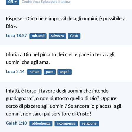
CEI
Conferenza Episcopale Italiana
Rispose: «Ciò che è impossibile agli uomini, è possibile a
Dio».
Luca 18:27
miracoli
salvezza
Gesù
Gloria a Dio nel più alto dei cieli
e pace in terra agli
uomini che egli ama.
Luca 2:14
natale
pace
angeli
Infatti, è forse il favore degli uomini che intendo
guadagnarmi, o non piuttosto quello di Dio? Oppure
cerco di piacere agli uomini? Se ancora io piacessi agli
uomini, non sarei più servitore di Cristo!
Galati 1:10
obbedienza
ricompensa
relazione