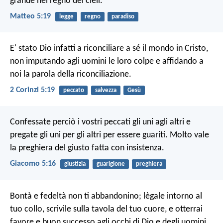
grande nel regno dei cieli.
Matteo 5:19
legge
regno
paradiso
E' stato Dio infatti a riconciliare a sé il mondo in Cristo,
non imputando agli uomini le loro colpe e affidando a
noi la parola della riconciliazione.
2 Corinzi 5:19
peccato
salvezza
Gesù
Confessate perciò i vostri peccati gli uni agli altri e
pregate gli uni per gli altri per essere guariti. Molto vale
la preghiera del giusto fatta con insistenza.
Giacomo 5:16
giustizia
guarigione
preghiera
Bontà e fedeltà non ti abbandonino;
lègale intorno al
tuo collo,
scrivile sulla tavola del tuo cuore,
e otterrai
favore e buon successo
agli occhi di Dio e degli uomini.