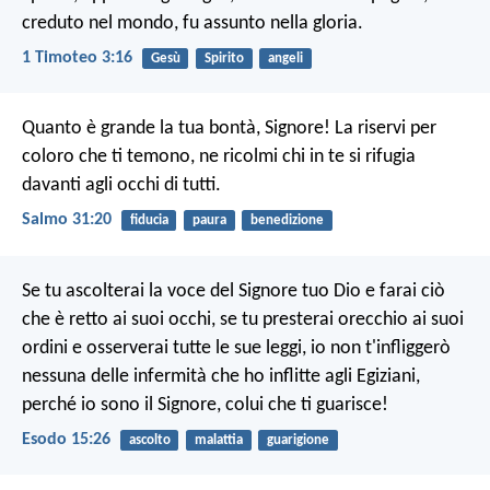
creduto nel mondo,
fu assunto nella gloria.
1 Timoteo 3:16
Gesù
Spirito
angeli
Quanto è grande la tua bontà, Signore!
La riservi per
coloro che ti temono,
ne ricolmi chi in te si rifugia
davanti agli occhi di tutti.
Salmo 31:20
fiducia
paura
benedizione
Se tu ascolterai la voce del Signore tuo Dio e farai ciò
che è retto ai suoi occhi, se tu presterai orecchio ai suoi
ordini e osserverai tutte le sue leggi, io non t'infliggerò
nessuna delle infermità che ho inflitte agli Egiziani,
perché io sono il Signore, colui che ti guarisce!
Esodo 15:26
ascolto
malattia
guarigione