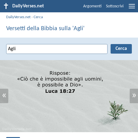
DailyVerses.net
Argomenti
Sottoscrivi
DailyVerses.net
›
Cerca
Versetti della Bibbia sulla 'Agli'
«
»