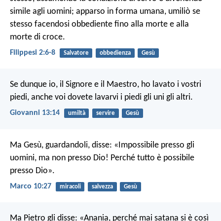
simile agli uomini; apparso in forma umana, umiliò se
stesso facendosi obbediente fino alla morte e alla
morte di croce.
Filippesi 2:6-8
Salvatore
obbedienza
Gesù
Se dunque io, il Signore e il Maestro, ho lavato i vostri
piedi, anche voi dovete lavarvi i piedi gli uni gli altri.
Giovanni 13:14
umiltà
servire
Gesù
Ma Gesù, guardandoli, disse: «Impossibile presso gli
uomini, ma non presso Dio! Perché tutto è possibile
presso Dio».
Marco 10:27
miracoli
salvezza
Gesù
Ma Pietro gli disse: «Anania, perché mai satana si è così