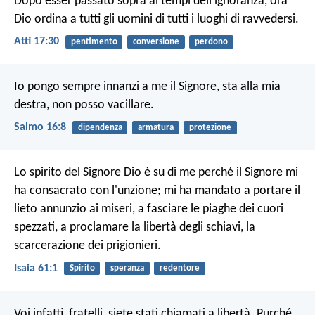
Dopo esser passato sopra ai tempi dell'ignoranza, ora
Dio ordina a tutti gli uomini di tutti i luoghi di ravvedersi.
Atti 17:30
pentimento
conversione
perdono
Io pongo sempre innanzi a me il Signore,
sta alla mia
destra, non posso vacillare.
Salmo 16:8
dipendenza
armatura
protezione
Lo spirito del Signore Dio è su di me
perché il Signore mi
ha consacrato con l'unzione;
mi ha mandato a portare il
lieto annunzio ai miseri,
a fasciare le piaghe dei cuori
spezzati,
a proclamare la libertà degli schiavi,
la
scarcerazione dei prigionieri.
Isaia 61:1
Spirito
speranza
redentore
Voi infatti, fratelli, siete stati chiamati a libertà. Purché