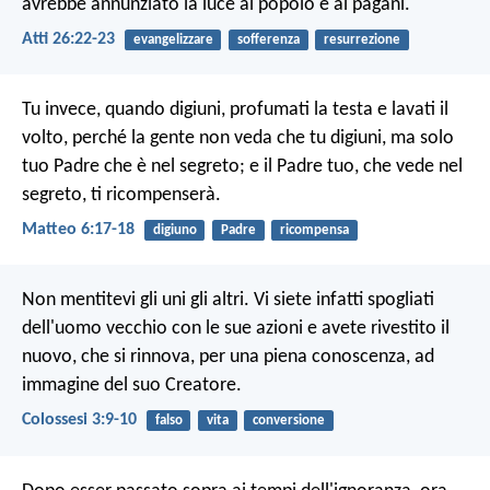
avrebbe annunziato la luce al popolo e ai pagani.
Atti 26:22-23
evangelizzare
sofferenza
resurrezione
Tu invece, quando digiuni, profumati la testa e lavati il
volto, perché la gente non veda che tu digiuni, ma solo
tuo Padre che è nel segreto; e il Padre tuo, che vede nel
segreto, ti ricompenserà.
Matteo 6:17-18
digiuno
Padre
ricompensa
Non mentitevi gli uni gli altri. Vi siete infatti spogliati
dell'uomo vecchio con le sue azioni e avete rivestito il
nuovo, che si rinnova, per una piena conoscenza, ad
immagine del suo Creatore.
Colossesi 3:9-10
falso
vita
conversione