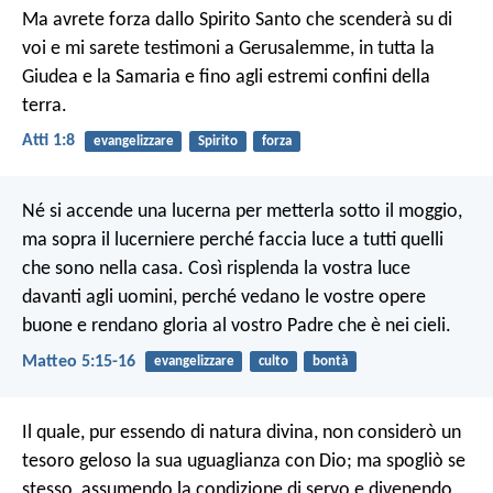
Ma avrete forza dallo Spirito Santo che scenderà su di
voi e mi sarete testimoni a Gerusalemme, in tutta la
Giudea e la Samaria e fino agli estremi confini della
terra.
Atti 1:8
evangelizzare
Spirito
forza
Né si accende una lucerna per metterla sotto il moggio,
ma sopra il lucerniere perché faccia luce a tutti quelli
che sono nella casa. Così risplenda la vostra luce
davanti agli uomini, perché vedano le vostre opere
buone e rendano gloria al vostro Padre che è nei cieli.
Matteo 5:15-16
evangelizzare
culto
bontà
Il quale, pur essendo di natura divina, non considerò un
tesoro geloso la sua uguaglianza con Dio; ma spogliò se
stesso, assumendo la condizione di servo e divenendo