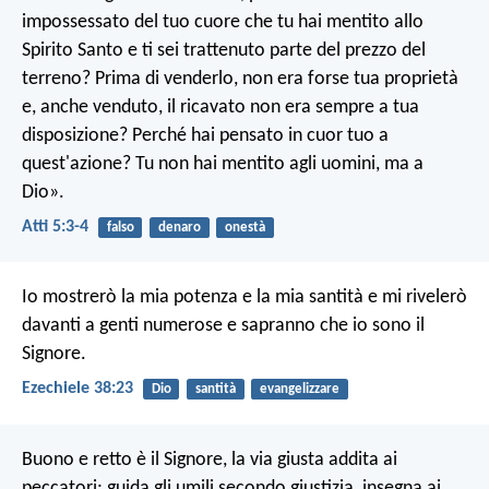
impossessato del tuo cuore che tu hai mentito allo
Spirito Santo e ti sei trattenuto parte del prezzo del
terreno? Prima di venderlo, non era forse tua proprietà
e, anche venduto, il ricavato non era sempre a tua
disposizione? Perché hai pensato in cuor tuo a
quest'azione? Tu non hai mentito agli uomini, ma a
Dio».
Atti 5:3-4
falso
denaro
onestà
Io mostrerò la mia potenza e la mia santità e mi rivelerò
davanti a genti numerose e sapranno che io sono il
Signore.
Ezechiele 38:23
Dio
santità
evangelizzare
Buono e retto è il Signore,
la via giusta addita ai
peccatori;
guida gli umili secondo giustizia,
insegna ai