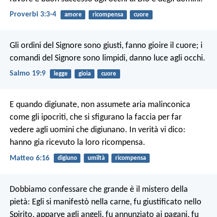
Proverbi 3:3-4
amore
ricompensa
cuore
Gli ordini del Signore sono giusti,
fanno gioire il cuore;
i
comandi del Signore sono limpidi,
danno luce agli occhi.
Salmo 19:9
legge
gioia
cuore
E quando digiunate, non assumete aria malinconica
come gli ipocriti, che si sfigurano la faccia per far
vedere agli uomini che digiunano. In verità vi dico:
hanno gia ricevuto la loro ricompensa.
Matteo 6:16
digiuno
umiltà
ricompensa
Dobbiamo confessare che grande è il mistero della
pietà:
Egli si manifestò nella carne,
fu giustificato nello
Spirito,
apparve agli angeli,
fu annunziato ai pagani,
fu