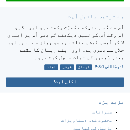
بے ترتیب بائبل آیت
اُس سے تُم بے دیکھے مُحبّت رکھتے ہو اور اگرچہ
اِس وقت اُس کو نہیں دیکھتے تَو بھی اُس پر اِیمان
لا کر اَیسی خُوشی مناتے ہو جو بیان سے باہر اور
جلال سے بھری ہے۔ اور اپنے اِیمان کا مقصد
یعنی رُوحوں کی نجات حاصِل کرتے ہو۔
۱-پطرؔس 1:‏8-‏9
ایمان
خوشی
نجات
اگلی آیت!
مزید پڑھ
عنوانات
محفوظ شدہ دستاویزات
بائبل کی کتابیں