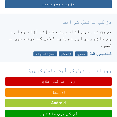
مزید موضوعات...
دن کی بائبل کی آیت
مسِیح نے ہمیں آزاد رہنے کے لِئے آزاد کِیا ہے
پس قائِم رہو اور دوبارہ غُلامی کے جُوئے میں نہ
جُتو۔
گلتِیوں 5:‏1
یسوع
زندگی
چھڑانے والا
روزانہ بائبل کی آیت حاصل کریں:
روزانہ کی اطلاع
ای میل
Android
آپ کی ویب سائٹ پر