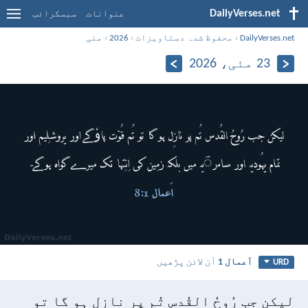
DailyVerses.net
عنوانات
سبسکرائب
DailyVerses.net
›
محفوظ شدہ دستاویزات
›
2026
›
مئی
23 مئی، 2026
اَعمال 1
آن لائن پڑھیں
URD
لیکن جب رُوحُ القُدس تُم پر نازِل ہو گا تو