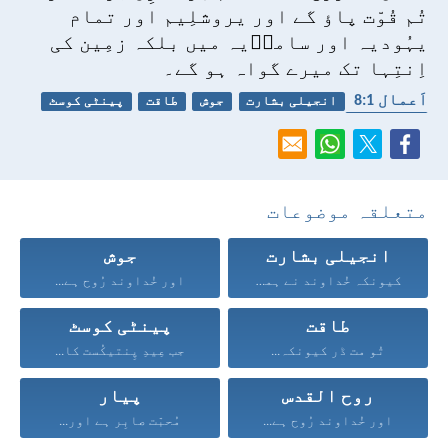
تُم قُوّت پاؤ گے اور یروشلِیم اور تمام
یہُودیہ اور سامرؔیہ میں بلکہ زمِین کی
اِنتِہا تک میرے گواہ ہو گے۔
اَعمال 1:‏8
انجیلی بشارت
جوش
طاقت
پینٹی کوسٹ
روح القدس
متعلقہ موضوعات
انجیلی بشارت
جوش
کیونکہ خُداوند نے ہمیں...
اور خُداوند رُوح ہے...
طاقت
پینٹی کوسٹ
تُو مت ڈر کیونکہ...
جب عِیدِ پِنتیکُست کا...
روح القدس
پیار
اور خُداوند رُوح ہے...
مُحبّت صابِر ہے اور...