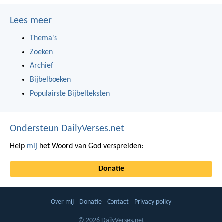
Lees meer
Thema's
Zoeken
Archief
Bijbelboeken
Populairste Bijbelteksten
Ondersteun DailyVerses.net
Help
mij
het Woord van God verspreiden:
Donatie
Over mij
Donatie
Contact
Privacy policy
© 2026 DailyVerses.net