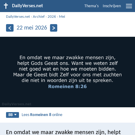
DailyVerses.net
Thema's
Inschrijven
DailyVerses.net
›
Archief
›
2026
›
Mei
22 mei 2026
Lees
Romeinen 8
online
BB
En omdat we maar zwakke mensen zijn, helpt