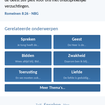
de Geest zelf pleit voor ons met onuitsprekelijke
verzuchtingen.
Romeinen 8:26 - NBG
Gerelateerde onderwerpen
Spreken
Geest
Je tong heeft de...
De Heer is de...
Bidden
Zwakheid
Wees altijd blij. Bid...
Daarom ben ik blij...
Toerusting
Liefde
En we moeten ook...
De liefde is geduldig...
Meer Thema's...