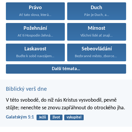
Právo
Duch
Ať tato slova, která...
Pán je Duch, a...
Požehnání
Mírnost
Ať ti Hospodin žehná...
Všichni lidé ať znají...
Laskavost
Sebeovládání
Buďte k sobě navzájem...
Bezbranné město, zborcená hradba...
Další témata…
Biblický verš dne
V této svobodě, do níž nás Kristus vysvobodil, pevně
stůjte; nenechte se znovu zapřáhnout do otrockého jha.
Galatským 5:1
Ježíš
život
vykupitel