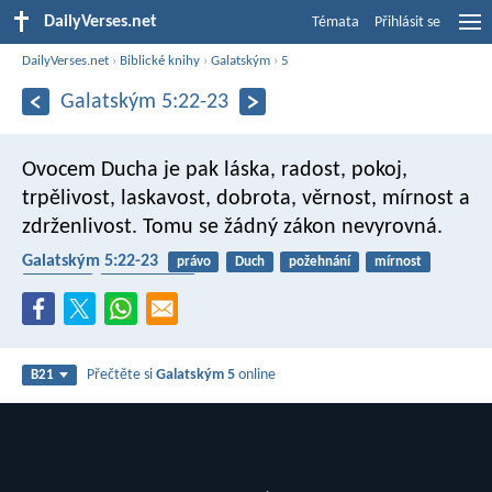
DailyVerses.net
Témata
Přihlásit se
DailyVerses.net
›
Biblické knihy
›
Galatským
›
5
Galatským 5:22-23
Ovocem Ducha je pak láska, radost, pokoj,
trpělivost, laskavost, dobrota, věrnost, mírnost a
zdrženlivost. Tomu se žádný zákon nevyrovná.
Galatským 5:22-23
právo
Duch
požehnání
mírnost
laskavost
sebeovládání
Přečtěte si
Galatským 5
online
B21