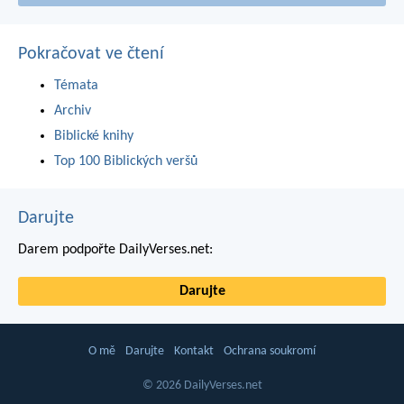
Pokračovat ve čtení
Témata
Archiv
Biblické knihy
Top 100 Biblických veršů
Darujte
Darem podpořte DailyVerses.net:
Darujte
O mě
Darujte
Kontakt
Ochrana soukromí
© 2026 DailyVerses.net