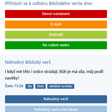
Přihlásit se k odběru Biblického verše dne:
Denní oznámení
E-mail
Android
Na vašem webu
Náhodný Biblický verš
I když mé tělo i srdce strádají,
Bůh je má síla, můj podíl
navěky!
Žalm 73:26
síla
život
závislost na bohu
Náhodný verš!
Náhodný verš s obrázkem