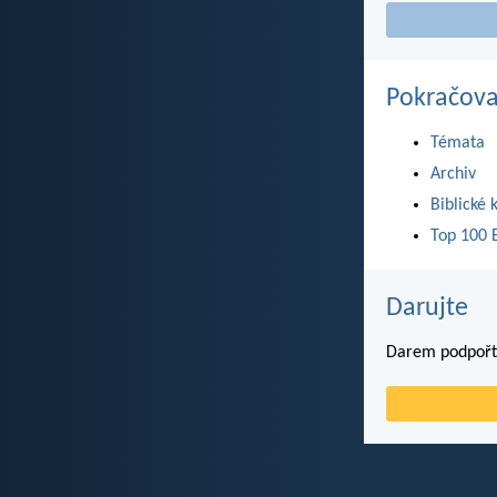
Pokračova
Témata
Archiv
Biblické 
Top 100 B
Darujte
Darem podpořte