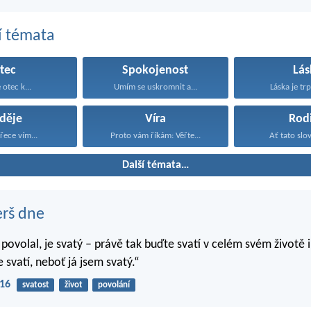
í témata
tec
Spokojenost
Lás
 otec k...
Umím se uskromnit a...
Láska je trpě
děje
Víra
Rod
řece vím...
Proto vám říkám: Věřte...
Ať tato slov
Další témata…
erš dne
 povolal, je svatý – právě tak buďte svatí v celém svém životě i
 svatí, neboť já jsem svatý.“
-16
svatost
život
povolání