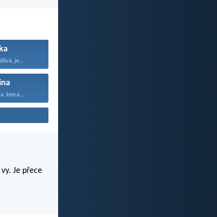
ka
livá, je...
ina
a, která...
 vy. Je přece