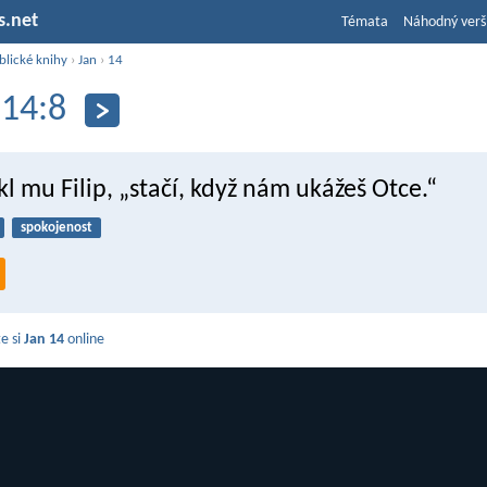
s.net
Témata
Náhodný verš
blické knihy
›
Jan
›
14
 14:8
kl mu Filip, „stačí, když nám ukážeš Otce.“
spokojenost
e si
Jan 14
online