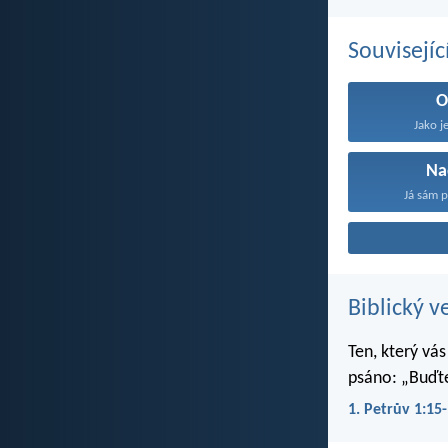
Souvisejíc
O
Jako je
Na
Já sám p
Biblický v
Ten, který vás
psáno: „Buďte
1. Petrův 1:15