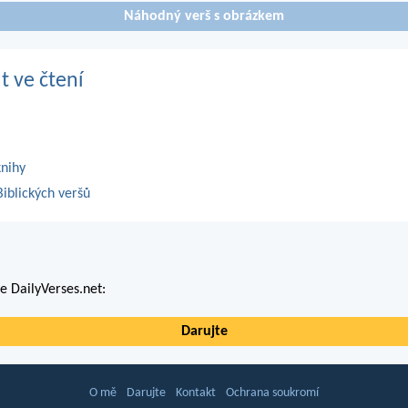
Náhodný verš s obrázkem
t ve čtení
knihy
iblických veršů
 DailyVerses.net:
Darujte
O mě
Darujte
Kontakt
Ochrana soukromí