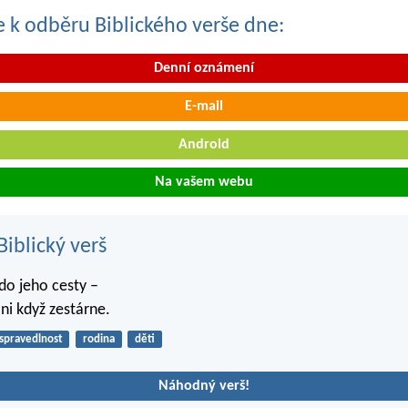
se k odběru Biblického verše dne:
Denní oznámení
E-mail
Android
Na vašem webu
iblický verš
 do jeho cesty –
ani když zestárne.
spravedlnost
rodina
děti
Náhodný verš!