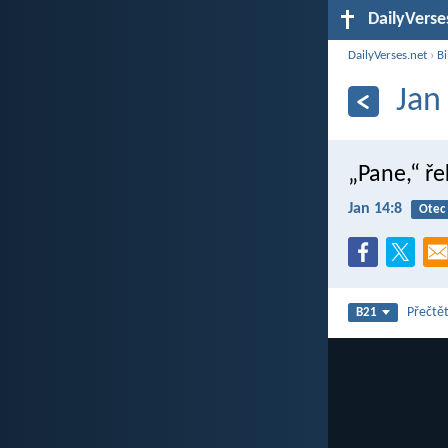
DailyVerse
DailyVerses.net
›
Bi
Jan
„Pane,“ ře
Jan 14:8
Otec
Přečtět
B21