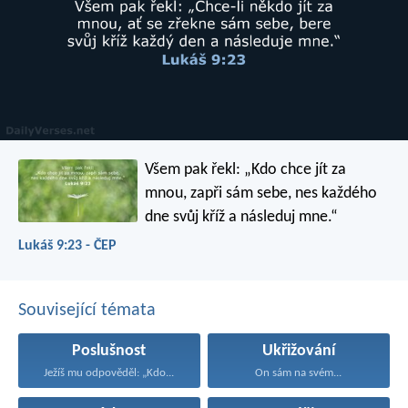
Všem pak řekl: „Kdo chce jít za
mnou, zapři sám sebe, nes každého
dne svůj kříž a následuj mne.“
Lukáš 9:23 - ČEP
Související témata
Poslušnost
Ukřižování
Ježíš mu odpověděl: „Kdo...
On sám na svém...