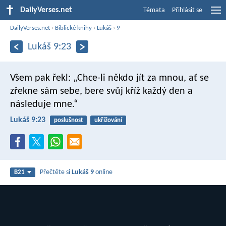
DailyVerses.net
Témata
Přihlásit se
DailyVerses.net
›
Biblické knihy
›
Lukáš
›
9
Lukáš 9:23
Všem pak řekl: „Chce-li někdo jít za mnou, ať se
zřekne sám sebe, bere svůj kříž každý den a
následuje mne.“
Lukáš 9:23
poslušnost
ukřižování
Přečtěte si
Lukáš 9
online
B21