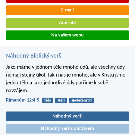
E-mail
Android
Na vašem webu
Náhodný Biblický verš
Jako máme v jednom těle mnoho údů, ale všechny údy
nemají stejný úkol, tak i nás je mnoho, ale v Kristu jsme
jedno tělo a jako jednotlivé údy patříme k sobě
navzájem.
Římanům 12:4-5
tělo
Ježíš
společenství
Náhodný verš!
Náhodný verš s obrázkem