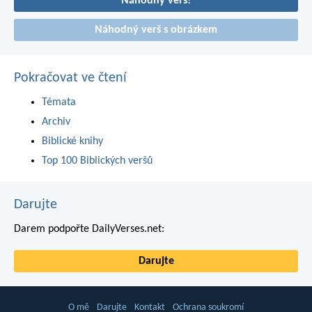
Náhodný verš!
Náhodný verš s obrázkem
Pokračovat ve čtení
Témata
Archiv
Biblické knihy
Top 100 Biblických veršů
Darujte
Darem podpořte DailyVerses.net:
Darujte
O mě
Darujte
Kontakt
Ochrana soukromí