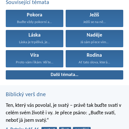
Související témata
Pokora
Ježíš
Buďte vždy pokorní a...
Ježíš se na ně...
Láska
Naděje
Láska je trpělivá, je...
Já sám přece vím...
Víra
Rodina
Proto vám říkám: Věřte...
Ať tato slova, která...
Další témata…
Biblický verš dne
Ten, který vás povolal, je svatý – právě tak buďte svatí v
celém svém životě i vy. Je přece psáno: „Buďte svatí,
neboť já jsem svatý.“