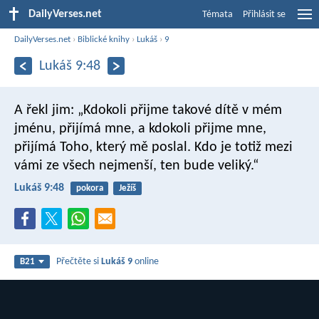
DailyVerses.net
Témata
Přihlásit se
DailyVerses.net
›
Biblické knihy
›
Lukáš
›
9
Lukáš 9:48
A řekl jim: „Kdokoli přijme takové dítě v mém
jménu, přijímá mne, a kdokoli přijme mne,
přijímá Toho, který mě poslal. Kdo je totiž mezi
vámi ze všech nejmenší, ten bude veliký.“
Lukáš 9:48
pokora
Ježíš
Přečtěte si
Lukáš 9
online
B21