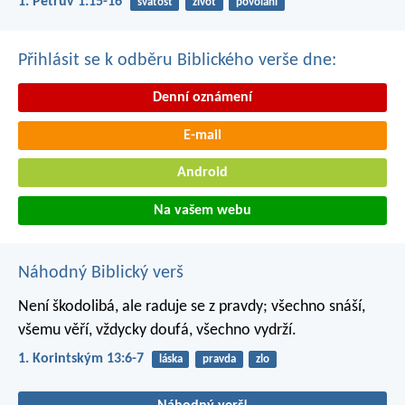
1. Petrův 1:15-16
svatost
život
povolání
Přihlásit se k odběru Biblického verše dne:
Denní oznámení
E-mail
Android
Na vašem webu
Náhodný Biblický verš
Není škodolibá, ale raduje se z pravdy; všechno snáší,
všemu věří, vždycky doufá, všechno vydrží.
1. Korintským 13:6-7
láska
pravda
zlo