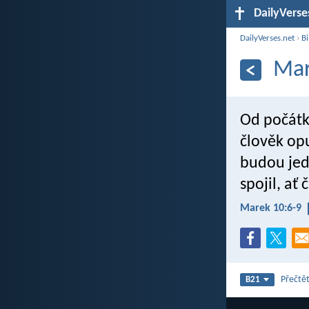
DailyVerse
DailyVerses.net
›
Bi
Mar
Od počátku
člověk opu
budou jedn
spojil, ať
Marek 10:6-9
Přečtět
B21