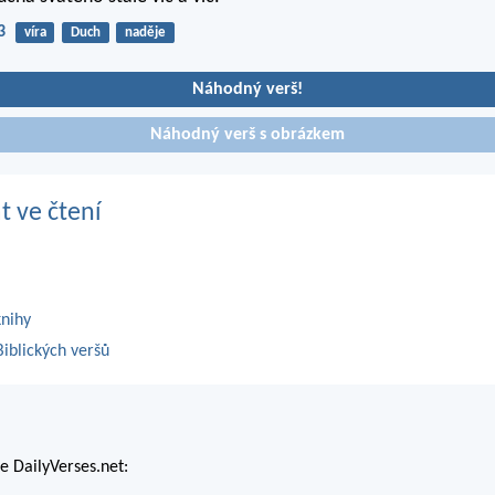
3
víra
Duch
naděje
Náhodný verš!
Náhodný verš s obrázkem
t ve čtení
knihy
iblických veršů
 DailyVerses.net: