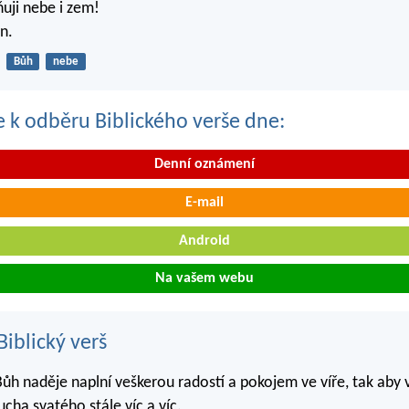
ňuji nebe i zem!
n.
Bůh
nebe
se k odběru Biblického verše dne:
Denní oznámení
E-mail
Android
Na vašem webu
iblický verš
Bůh naděje naplní veškerou radostí a pokojem ve víře, tak aby
cha svatého stále víc a víc.