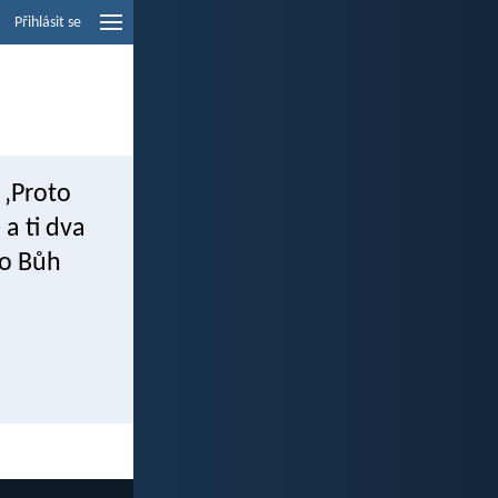
Přihlásit se
 ‚Proto
 a ti dva
Co Bůh