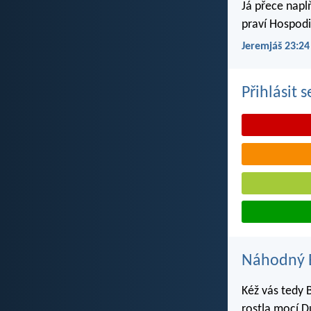
Já přece napl
praví Hospodi
Jeremjáš 23:24
Přihlásit 
Náhodný B
Kéž vás tedy 
rostla mocí Du