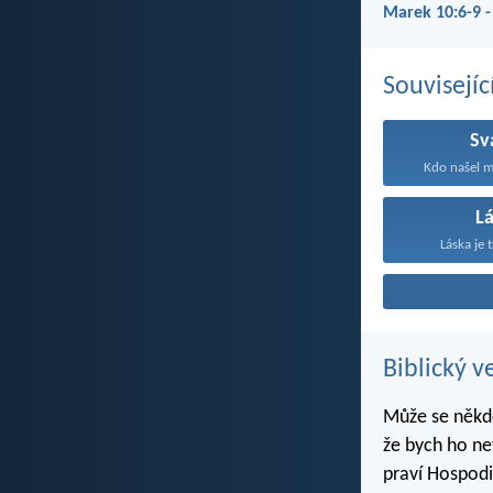
Marek 10:6-9 -
Souvisejíc
Sv
Kdo našel m
L
Láska je t
Biblický v
Může se někdo
že bych ho ne
praví Hospodi