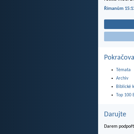
Římanům 15:1
Pokračova
Témata
Archiv
Biblické 
Top 100 B
Darujte
Darem podpořte