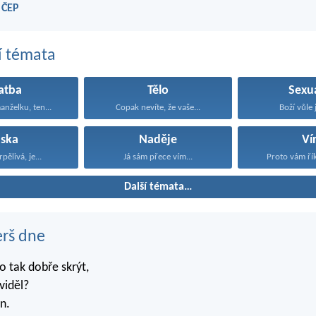
 ČEP
í témata
atba
Tělo
Sexua
anželku, ten...
Copak nevíte, že vaše...
Boží vůle j
áska
Naděje
Ví
rpělivá, je...
Já sám přece vím...
Proto vám řík
Další témata…
erš dne
 tak dobře skrýt,
viděl?
n.