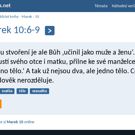
s.net
Témata
Náhodný verš
blické knihy
›
Marek
›
10
ek 10:6-9
 stvoření je ale Bůh ‚učinil jako muže a ženu‘.
stí svého otce i matku, přilne ke své manželce
o tělo.‘ A tak už nejsou dva, ale jedno tělo. 
 člověk nerozděluje.
svatba
tělo
sexualita
e si
Marek 10
online