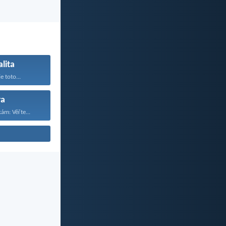
lita
e toto...
ra
ám: Věřte...