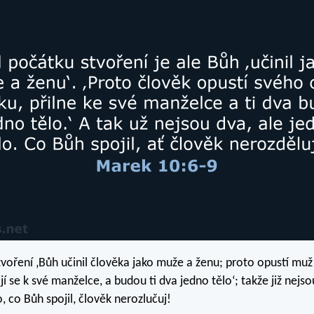
voření ‚Bůh učinil člověka jako muže a ženu; proto opustí muž
í se k své manželce, a budou ti dva jedno tělo‘; takže již nejso
, co Bůh spojil, člověk nerozlučuj!