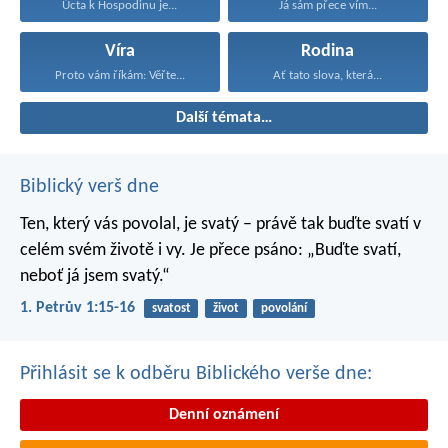
Úcta k Hospodinu je...
Já sám přece vím...
Víra
Rodina
Proto vám říkám: Věřte...
Ať tato slova, která...
Další témata…
Biblický verš dne
Ten, který vás povolal, je svatý – právě tak buďte svatí v
celém svém životě i vy. Je přece psáno: „Buďte svatí,
neboť já jsem svatý.“
1. Petrův 1:15-16
svatost
život
povolání
Přihlásit se k odběru Biblického verše dne:
Denní oznámení