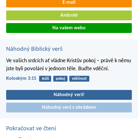
E-mail
Android
Na vašem webu
Náhodný Biblický verš
Ve vašich srdcích ať vládne Kristův pokoj – právě k němu
jste byli povoláni v jednom těle. Buďte vděční.
Koloským 3:15
Ježíš
pokoj
vděčnost
Náhodný verš!
Náhodný verš s obrázkem
Pokračovat ve čtení