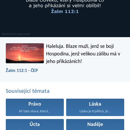
Haleluja.
Blaze muži, jenž se bojí
Hospodina,
jenž velikou zálibu má v
jeho přikázáních!
Žalm 112:1 - ČEP
Související témata
Právo
Láska
Ať tato slova, která...
Láska je trpělivá, je...
Úcta
Naděje