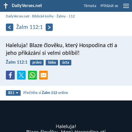
DailyVerses.net
Témata
Přihlásit se
DailyVerses.net
›
Biblické knihy
›
Žalmy
›
112
Žalm 112:1
Haleluja!
Blaze člověku, který Hospodina ctí
a
jeho přikázání si velmi oblíbil!
Žalm 112:1
právo
láska
úcta
Přečtěte si
Žalm 112
online
B21