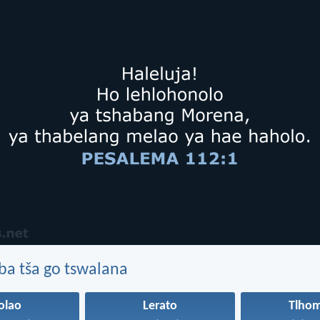
ba tša go tswalana
olao
Lerato
Tlho