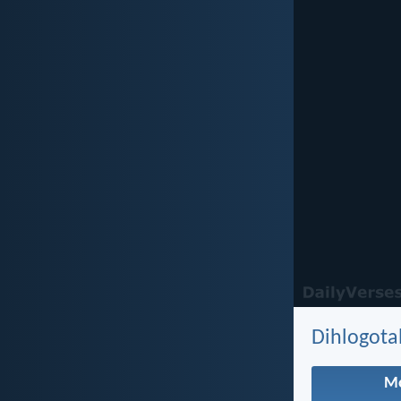
Dihlogota
M