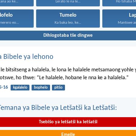
na ao ke...
Lerato le na le...
Ho tshaba M
lofelo
Tumelo
La
 merero eo...
Ka baka leo, ke...
Mantswe an
Dihlogotaba tše dingwe
 Bibele ya lehono
le bitsitseng a halalela, le lona le halalele metsamaong yohle 
tswe, ho thwe: “Le halalele, hobane le nna ke a halalela.”
5-16
kgalalelo
bophelo
pitšo
mana ya Bibele ya Letšatši ka Letšatši:
Tsebišo ya letšatši ka letšatši
Emeile