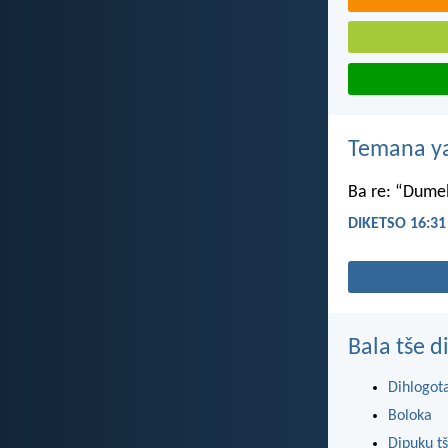
Temana ya
Ba re: “Dumel
DIKETSO 16:31
Bala tše 
Dihlogot
Boloka
Dipuku tš