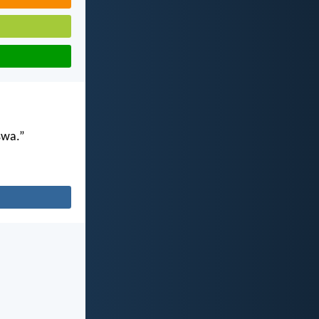
swa.”