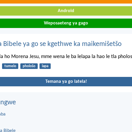
Android
Weposaeteng ya gago
 Bibele ya go se kgethwe ka maikemišetšo
a ho Morena Jesu, mme wena le ba lelapa la hao le tla pholo
tumelo
phološo
lapa
Temana ya go latela!
dingwe
aba
a Bibele