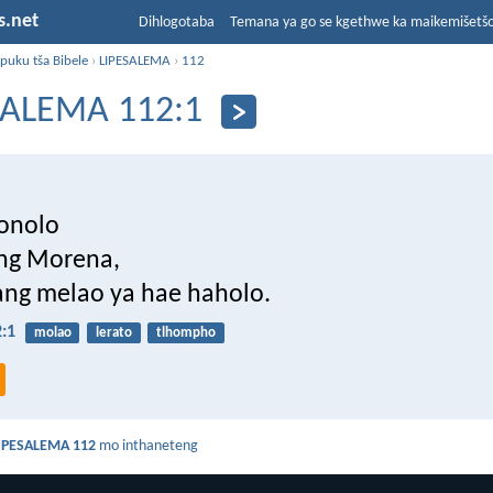
s.net
Dihlogotaba
Temana ya go se kgethwe ka maikemišetš
puku tša Bibele
›
LIPESALEMA
›
112
ALEMA 112:1
onolo
ng Morena,
ang melao ya hae haholo.
:1
molao
lerato
tlhompho
a
PESALEMA 112
mo inthaneteng