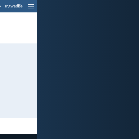
o
Ingwadiše