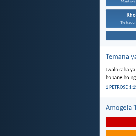
Mantswe a
Kho
‘Ke tseba
Temana ya
Jwalokaha ya 
hobane ho ngo
1 PETROSE 1:1
Amogela Te