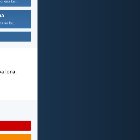
orena ke...
pa
a ao ke...
ya lona,