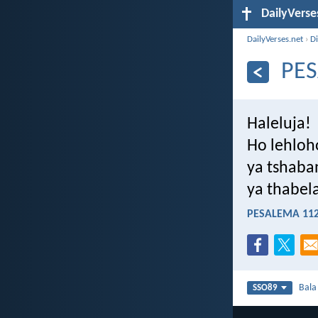
DailyVerse
DailyVerses.net
›
Di
PES
Haleluja!
Ho lehloh
ya tshaba
ya thabel
PESALEMA 112
Bal
SSO89