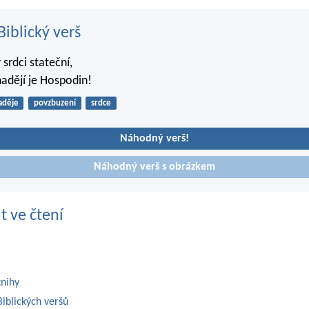
iblický verš
 srdci stateční,
 nadějí je Hospodin!
aděje
povzbuzení
srdce
Náhodný verš!
Náhodný verš s obrázkem
t ve čtení
knihy
iblických veršů