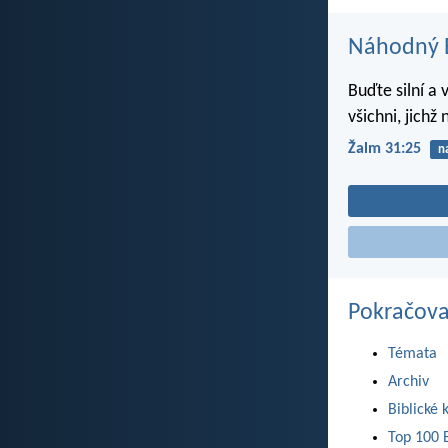
Náhodný B
Buďte silní a v
všichni, jichž
Žalm 31:25
n
Pokračova
Témata
Archiv
Biblické 
Top 100 B