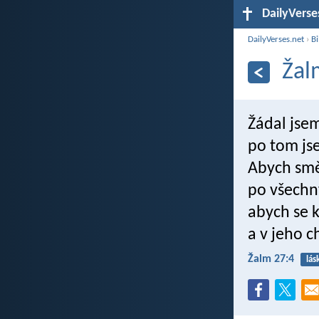
DailyVerse
DailyVerses.net
›
Bi
Žal
Žádal jse
po tom jse
Abych smě
po všechn
abych se 
a v jeho c
Žalm 27:4
lás