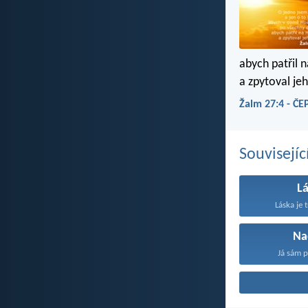
abych patřil 
a zpytoval je
Žalm 27:4 - ČE
Souvisejíc
L
Láska je t
Na
Já sám p