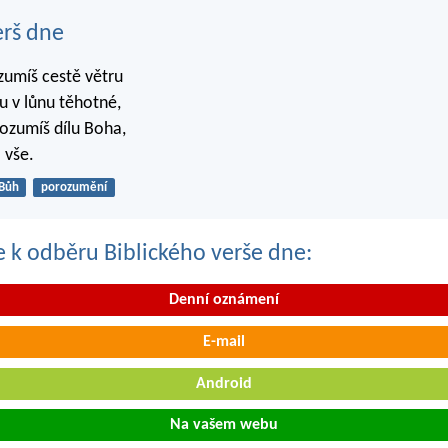
erš dne
zumíš cestě větru
 v lůnu těhotné,
rozumíš dílu Boha,
 vše.
Bůh
porozumění
se k odběru Biblického verše dne:
Denní oznámení
E-mail
Android
Na vašem webu