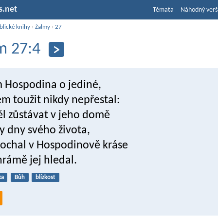
s.net
Témata
Náhodný verš
blické knihy
›
Žalmy
›
27
m 27:4
m Hospodina o jediné,
m toužit nikdy nepřestal:
l zůstávat v jeho domě
y dny svého života,
kochal v Hospodinově kráse
hrámě jej hledal.
ka
Bůh
blízkost