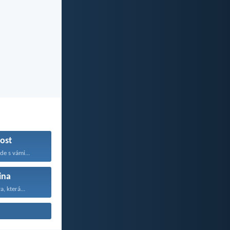
kost
e s vámi...
ina
a, která...