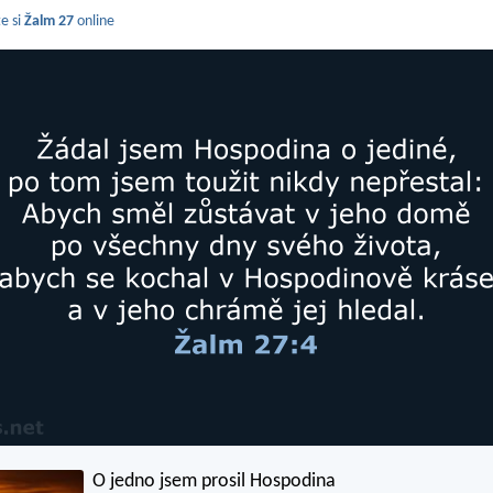
e si
Žalm 27
online
O jedno jsem prosil Hospodina