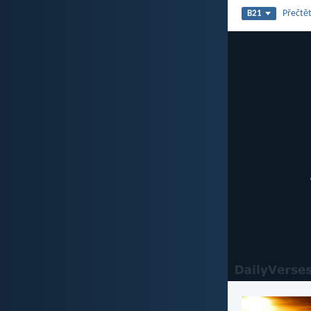
Přečtět
B21