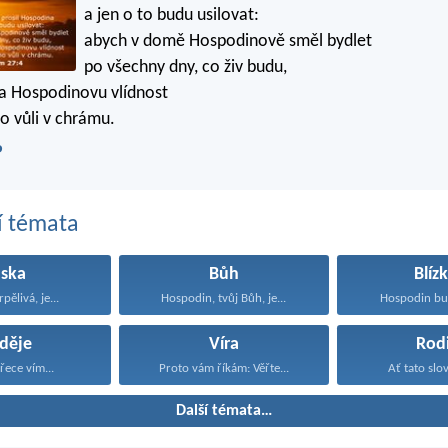
a jen o to budu usilovat:
abych v domě Hospodinově směl bydlet
po všechny dny, co živ budu,
na Hospodinovu vlídnost
ho vůli v chrámu.
P
í témata
áska
Bůh
Blíz
rpělivá, je...
Hospodin, tvůj Bůh, je...
Hospodin bud
děje
Víra
Rod
řece vím...
Proto vám říkám: Věřte...
Ať tato slov
Další témata…