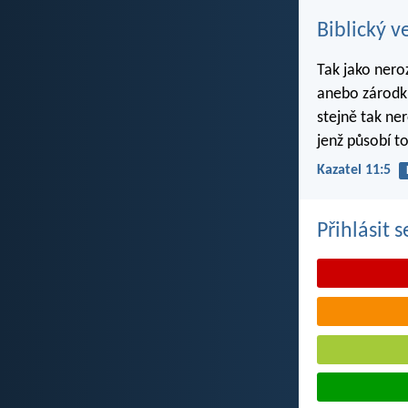
Biblický v
Tak jako nero
anebo zárodku
stejně tak ne
jenž působí to
Kazatel 11:5
Přihlásit 