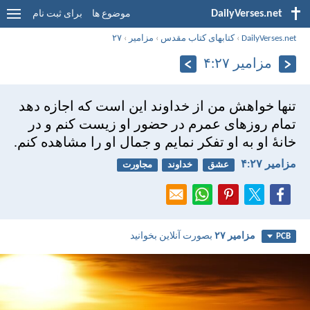
DailyVerses.net
موضوع ها
برای ثبت نام
DailyVerses.net
›
کتابهای کتاب مقدس
›
مزامير
›
۲۷
مزامير ۲۷:‏۴
تنها خواهش من از خداوند اين است كه اجازه دهد
تمام روزهای عمرم در حضور او زيست كنم و در
خانهٔ او به او تفكر نمايم و جمال او را مشاهده كنم.
مزامير ۲۷:‏۴
عشق
خداوند
مجاورت
مزامير ۲۷
بصورت آنلاین بخوانید
PCB