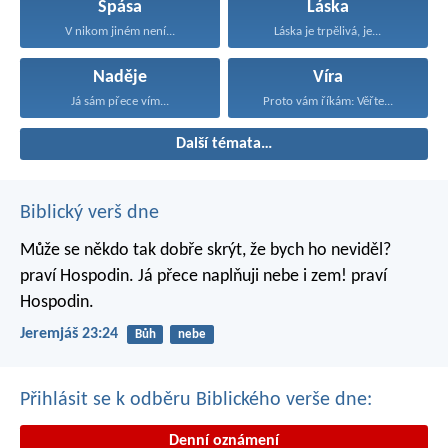
Spása
Láska
V nikom jiném není...
Láska je trpělivá, je...
Naděje
Víra
Já sám přece vím...
Proto vám říkám: Věřte...
Další témata…
Biblický verš dne
Může se někdo tak dobře skrýt,
že bych ho neviděl?
praví Hospodin.
Já přece naplňuji nebe i zem!
praví
Hospodin.
Jeremjáš 23:24
Bůh
nebe
Přihlásit se k odběru Biblického verše dne:
Denní oznámení