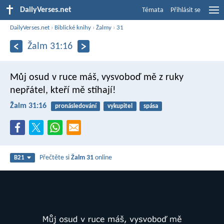
DailyVerses.net
Témata
Přihlásit se
DailyVerses.net
›
Biblické knihy
›
Žalmy
›
31
Žalm 31:16
Můj osud v ruce máš, vysvoboď mě
z ruky
nepřátel, kteří mě stíhají!
Žalm 31:16
pronásledování
vykupitel
spása
Přečtěte si
Žalm 31
online
B21