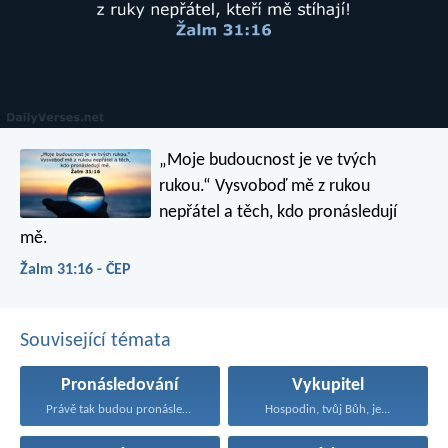
„Moje budoucnost je ve tvých
rukou.“
Vysvoboď mě z rukou
nepřátel a těch, kdo pronásledují
mě.
Žalm 31:16 - ČEP
Související témata
Pronásledování
Vykupitel
Právě tak budou pronásledováni...
Hospodin, tvůj Bůh, je...