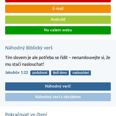
E-mail
Android
Na vašem webu
Náhodný Biblický verš
Tím slovem je ale potřeba se řídit – nenamlouvejte si, že
mu stačí naslouchat!
Jakubův 1:22
poslušnost
Boží slovo
naslouchání
Náhodný verš!
Náhodný verš s obrázkem
Pokračovat ve čtení