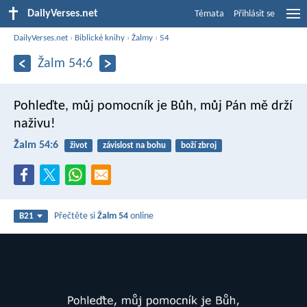
DailyVerses.net
Témata
Přihlásit se
DailyVerses.net
›
Biblické knihy
›
Žalmy
›
54
Žalm 54:6
Pohleďte, můj pomocník je Bůh,
můj Pán mě drží
naživu!
Žalm 54:6
život
závislost na bohu
boží zbroj
Přečtěte si
Žalm 54
online
B21