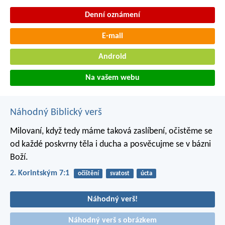
Denní oznámení
E-mail
Android
Na vašem webu
Náhodný Biblický verš
Milovaní, když tedy máme taková zaslíbení, očistěme se
od každé poskvrny těla i ducha a posvěcujme se v bázni
Boží.
2. Korintským 7:1
očištění
svatost
úcta
Náhodný verš!
Náhodný verš s obrázkem