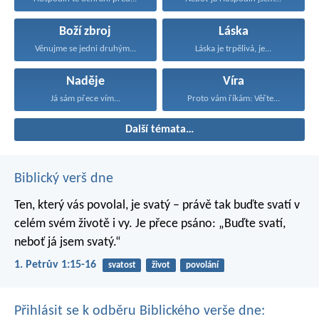
Boží zbroj
Láska
Věnujme se jedni druhým...
Láska je trpělivá, je...
Naděje
Víra
Já sám přece vím...
Proto vám říkám: Věřte...
Další témata…
Biblický verš dne
Ten, který vás povolal, je svatý – právě tak buďte svatí v
celém svém životě i vy. Je přece psáno: „Buďte svatí,
neboť já jsem svatý.“
1. Petrův 1:15-16
svatost
život
povolání
Přihlásit se k odběru Biblického verše dne: