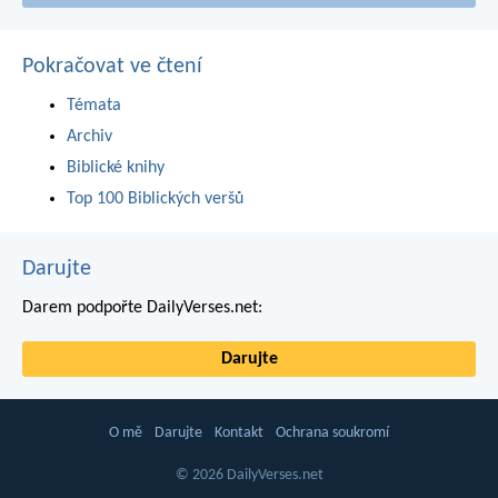
Pokračovat ve čtení
Témata
Archiv
Biblické knihy
Top 100 Biblických veršů
Darujte
Darem podpořte DailyVerses.net:
Darujte
O mě
Darujte
Kontakt
Ochrana soukromí
© 2026 DailyVerses.net