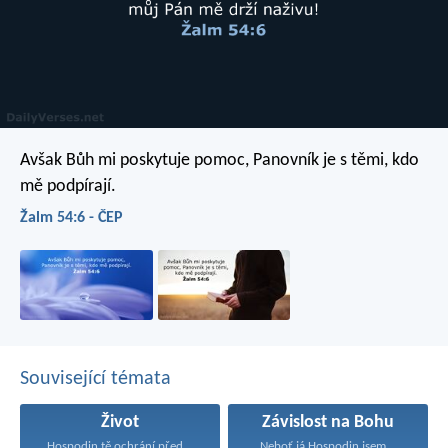
Avšak Bůh mi poskytuje pomoc,
Panovník je s těmi, kdo
mě podpírají.
Žalm 54:6 - ČEP
Související témata
Život
Závislost na Bohu
Hospodin tě ochrání před...
Neboť já Hospodin jsem...