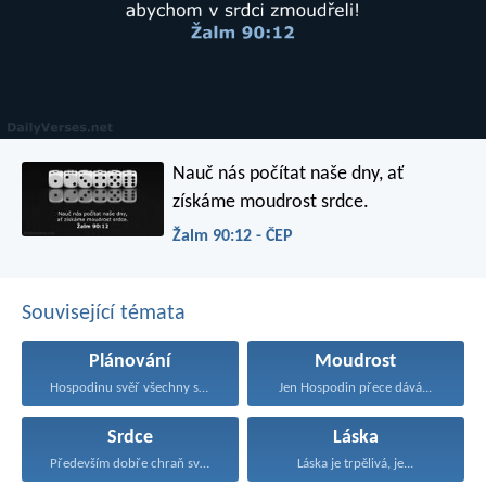
Nauč nás počítat naše dny,
ať
získáme moudrost srdce.
Žalm 90:12 - ČEP
Související témata
Plánování
Moudrost
Hospodinu svěř všechny své...
Jen Hospodin přece dává...
Srdce
Láska
Především dobře chraň své...
Láska je trpělivá, je...