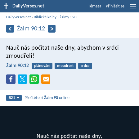
DailyVerses.net
Témata
Přihlásit se
DailyVerses.net
›
Biblické knihy
›
Žalmy
›
90
Žalm 90:12
Nauč nás počítat naše dny,
abychom v srdci
zmoudřeli!
Žalm 90:12
plánování
moudrost
srdce
Přečtěte si
Žalm 90
online
B21