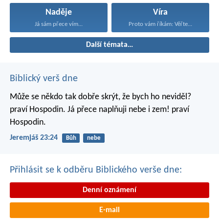
Naděje
Víra
Já sám přece vím...
Proto vám říkám: Věřte...
Další témata…
Biblický verš dne
Může se někdo tak dobře skrýt,
že bych ho neviděl?
praví Hospodin.
Já přece naplňuji nebe i zem!
praví
Hospodin.
Jeremjáš 23:24
Bůh
nebe
Přihlásit se k odběru Biblického verše dne:
Denní oznámení
E-mail