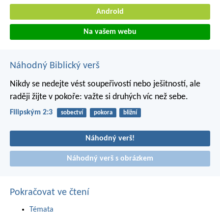
Android
Na vašem webu
Náhodný Biblický verš
Nikdy se nedejte vést soupeřivostí nebo ješitností, ale
raději žijte v pokoře: važte si druhých víc než sebe.
Filipským 2:3
sobectví
pokora
bližní
Náhodný verš!
Náhodný verš s obrázkem
Pokračovat ve čtení
Témata