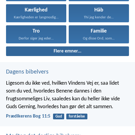
Kærlighed
Håb
Kærligheden er langmodig, er...
Thi jeg kender de...
Tro
Familie
Derfor siger jeg eder...
Og disse Ord, som...
Flere emner...
Dagens bibelvers
Ligesom du ikke ved, hvilken Vindens Vej er, saa lidet
som du ved, hvorledes Benene dannes i den
frugtsommeliges Liv, saaledes kan du heller ikke vide
Guds Gerning, hvorledes han gør det alt sammen.
Prædikerens Bog 11:5
Gud
forståelse