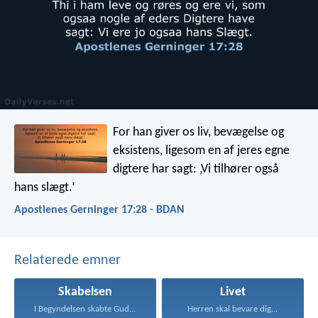
For han giver os liv, bevægelse og
eksistens, ligesom en af jeres egne
digtere har sagt: ‚Vi tilhører også
hans slægt.’
Apostlenes Gerninger 17:28 - BDAN
Relaterede emner
Skabelsen
Livet
I Begyndelsen skabte Gud...
Herren skal bevare dig...