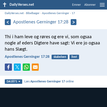
DailyVerses.net
Emner
Abonner
DailyVerses.net
›
Bibelbøger
›
Apostlenes Gerninger
›
17
Apostlenes Gerninger 17:28
Thi i ham leve og røres og ere vi, som ogsaa
nogle af eders Digtere have sagt: Vi ere jo ogsaa
hans Slægt.
Apostlenes Gerninger 17:28
skabelsen
livet
Læs
Apostlenes Gerninger 17
online
DA1871