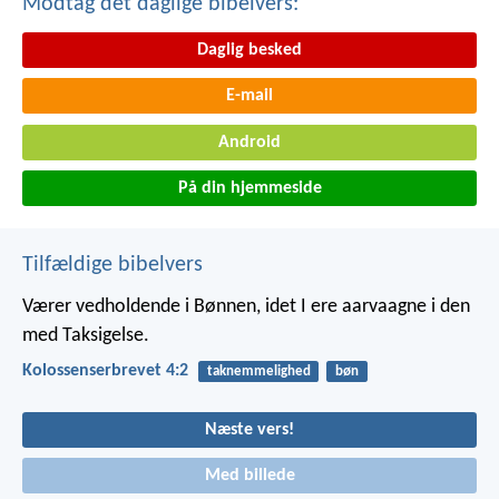
Modtag det daglige bibelvers:
Daglig besked
E-mail
Android
På din hjemmeside
Tilfældige bibelvers
Værer vedholdende i Bønnen, idet I ere aarvaagne i den
med Taksigelse.
Kolossenserbrevet 4:2
taknemmelighed
bøn
Næste vers!
Med billede