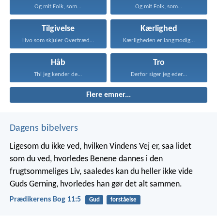
Og mit Folk, som...
Og mit Folk, som...
Tilgivelse
Kærlighed
Hvo som skjuler Overtrædelse...
Kærligheden er langmodig, er...
Håb
Tro
Thi jeg kender de...
Derfor siger jeg eder...
Flere emner...
Dagens bibelvers
Ligesom du ikke ved, hvilken Vindens Vej er, saa lidet
som du ved, hvorledes Benene dannes i den
frugtsommeliges Liv, saaledes kan du heller ikke vide
Guds Gerning, hvorledes han gør det alt sammen.
Prædikerens Bog 11:5
Gud
forståelse