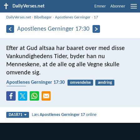
DailyVerses.net
Emner
Abonner
DailyVerses.net
›
Bibelbøger
›
Apostlenes Gerninger
›
17
Apostlenes Gerninger 17:30
Efter at Gud altsaa har baaret over med disse
Vankundighedens Tider, byder han nu
Menneskene, at de alle og alle Vegne skulle
omvende sig.
Apostlenes Gerninger 17:30
omvendelse
ændring
tilgivelse
Læs
Apostlenes Gerninger 17
online
DA1871