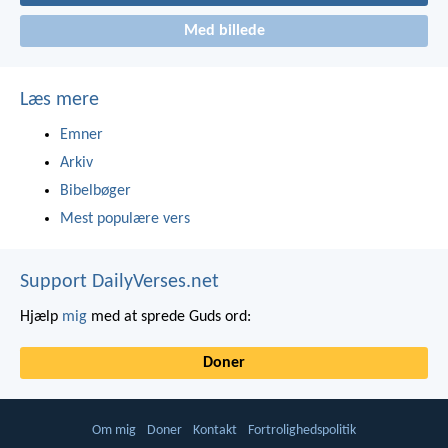
Med billede
Læs mere
Emner
Arkiv
Bibelbøger
Mest populære vers
Support DailyVerses.net
Hjælp
mig
med at sprede Guds ord:
Doner
Om mig
Doner
Kontakt
Fortrolighedspolitik