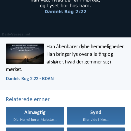
Han åbenbarer dybe hemmeligheder.
Han bringer lys over alle ting
og
afslører, hvad der gemmer sig i
mørket.
Daniels Bog 2:22 - BDAN
Relaterede emner
Almægtig
Synd
Dig, Herre! hører Majestæt...
Eller vide I ikke...