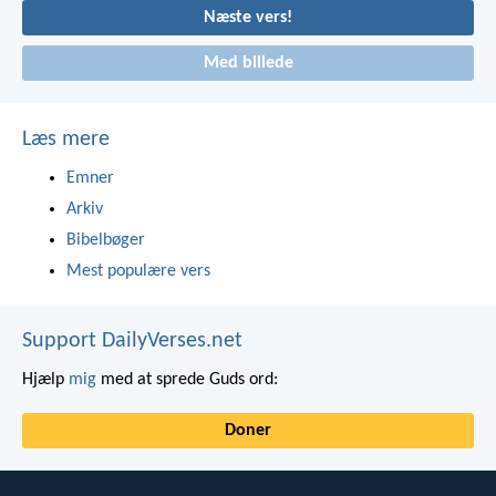
Næste vers!
Med billede
Læs mere
Emner
Arkiv
Bibelbøger
Mest populære vers
Support DailyVerses.net
Hjælp
mig
med at sprede Guds ord:
Doner