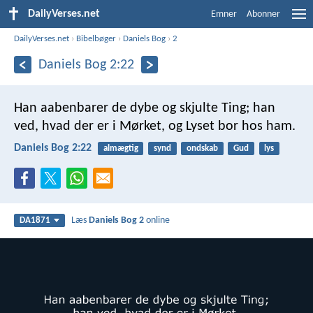
DailyVerses.net
Emner
Abonner
DailyVerses.net
›
Bibelbøger
›
Daniels Bog
›
2
Daniels Bog 2:22
Han aabenbarer de dybe og skjulte Ting;
han
ved, hvad der er i Mørket,
og Lyset bor hos ham.
Daniels Bog 2:22
almægtig
synd
ondskab
Gud
lys
Læs
Daniels Bog 2
online
DA1871