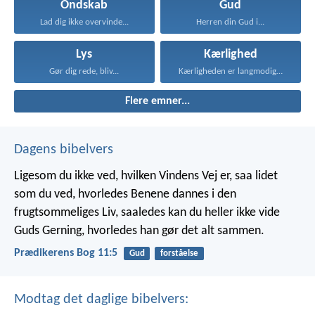
Ondskab
Gud
Lad dig ikke overvinde...
Herren din Gud i...
Lys
Kærlighed
Gør dig rede, bliv...
Kærligheden er langmodig, er...
Flere emner...
Dagens bibelvers
Ligesom du ikke ved, hvilken Vindens Vej er, saa lidet
som du ved, hvorledes Benene dannes i den
frugtsommeliges Liv, saaledes kan du heller ikke vide
Guds Gerning, hvorledes han gør det alt sammen.
Prædikerens Bog 11:5
Gud
forståelse
Modtag det daglige bibelvers: