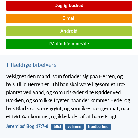
Daglig besked
E-mail
Android
På din hjemmeside
Tilfældige bibelvers
Velsignet den Mand, som forlader sig paa Herren,
og
hvis Tillid Herren er!
Thi han skal være ligesom et Træ,
plantet ved Vand,
og som udskyder sine Rødder ved
Bækken,
og som ikke frygter, naar der kommer Hede,
og
hvis Blad skal være grønt,
og som ikke hænger mat, naar
et tørt Aar kommer,
og ikke lader af at bære Frugt.
Jeremiasʼ Bog 17:7-8
tillid
velsigne
frugtbarhed