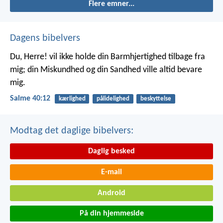
Flere emner...
Dagens bibelvers
Du, Herre! vil ikke holde din Barmhjertighed tilbage fra
mig;
din Miskundhed og din Sandhed ville altid bevare
mig.
Salme 40:12
kærlighed
pålidelighed
beskyttelse
Modtag det daglige bibelvers:
Daglig besked
E-mail
Android
På din hjemmeside