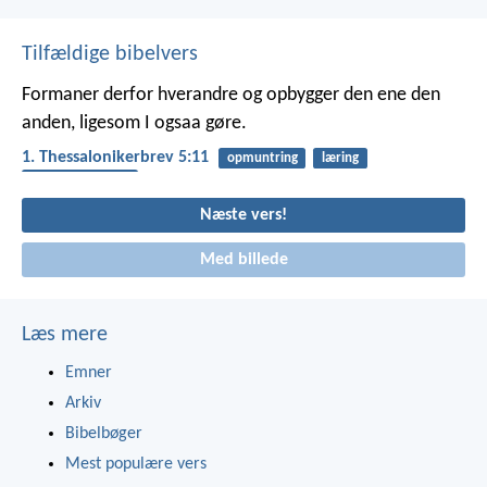
Tilfældige bibelvers
Formaner derfor hverandre og opbygger den ene den
anden, ligesom I ogsaa gøre.
1. Thessalonikerbrev 5:11
opmuntring
læring
hjælpe hinanden
Næste vers!
Med billede
Læs mere
Emner
Arkiv
Bibelbøger
Mest populære vers