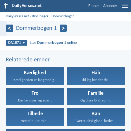
DailyVerses.net
Emner
Abonner
DailyVerses.net
›
Bibelbøger
›
Dommerbogen
Dommerbogen 1
Læs
Dommerbogen 1
online
DA1871
Relaterede emner
Kærlighed
Håb
Kærligheden er langmodig, er...
Thi jeg kender de...
Tro
Familie
Derfor siger jeg eder...
Og disse Ord, som...
Tilbede
Bøn
Herre! du er min...
Værer altid glade, beder...