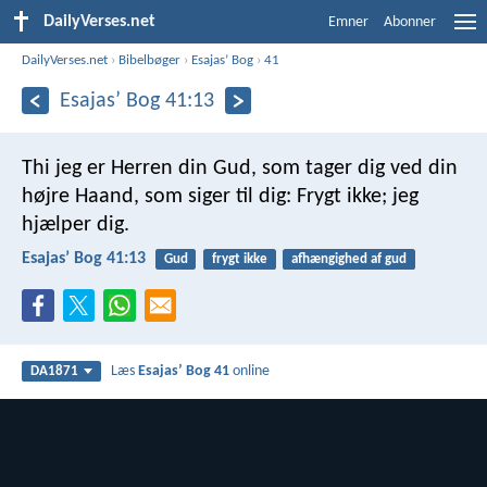
DailyVerses.net
Emner
Abonner
DailyVerses.net
›
Bibelbøger
›
Esajasʼ Bog
›
41
Esajasʼ Bog 41:13
Thi jeg er Herren din Gud,
som tager dig ved din
højre Haand,
som siger til dig: Frygt ikke; jeg
hjælper dig.
Esajasʼ Bog 41:13
Gud
frygt ikke
afhængighed af gud
Læs
Esajasʼ Bog 41
online
DA1871