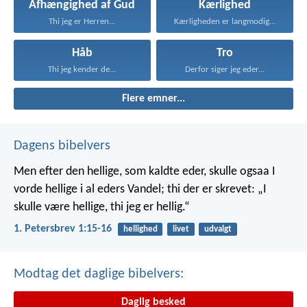
Afhængighed af Gud
Kærlighed
Thi jeg er Herren...
Kærligheden er langmodig, er...
Håb
Tro
Thi jeg kender de...
Derfor siger jeg eder...
Flere emner...
Dagens bibelvers
Men efter den hellige, som kaldte eder, skulle ogsaa I
vorde hellige i al eders Vandel; thi der er skrevet: „I
skulle være hellige, thi jeg er hellig.“
1. Petersbrev 1:15-16
hellighed
livet
udvalgt
Modtag det daglige bibelvers:
Daglig besked