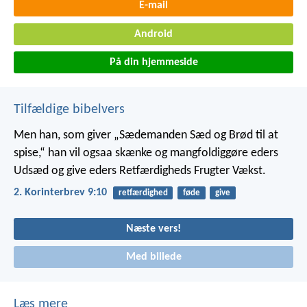
E-mail
Android
På din hjemmeside
Tilfældige bibelvers
Men han, som giver „Sædemanden Sæd og Brød til at
spise,“ han vil ogsaa skænke og mangfoldiggøre eders
Udsæd og give eders Retfærdigheds Frugter Vækst.
2. Korinterbrev 9:10
retfærdighed
føde
give
Næste vers!
Med billede
Læs mere