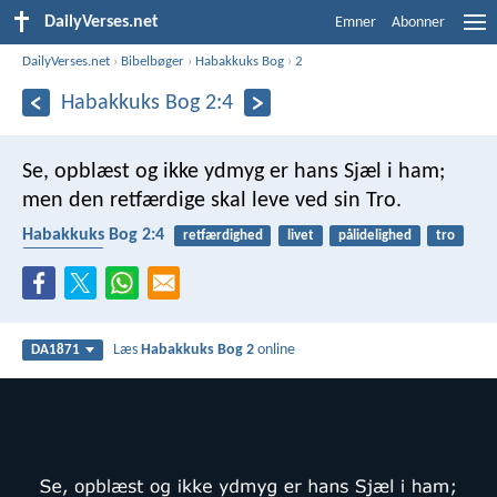
DailyVerses.net
Emner
Abonner
DailyVerses.net
›
Bibelbøger
›
Habakkuks Bog
›
2
Habakkuks Bog 2:4
Se, opblæst og ikke ydmyg er hans Sjæl i ham;
men den retfærdige skal leve ved sin Tro.
Habakkuks Bog 2:4
retfærdighed
livet
pålidelighed
tro
trofasthed
Læs
Habakkuks Bog 2
online
DA1871