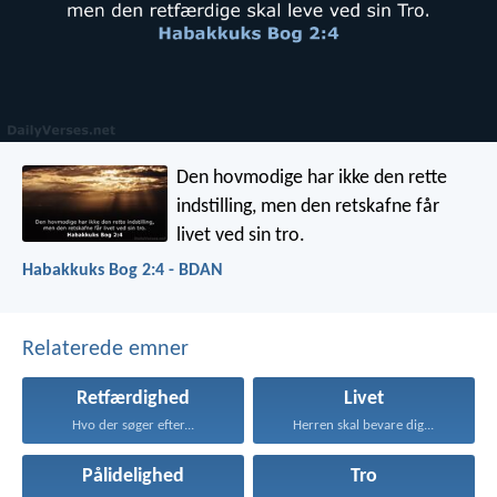
Den hovmodige har ikke den rette
indstilling,
men den retskafne får
livet ved sin tro.
Habakkuks Bog 2:4 - BDAN
Relaterede emner
Retfærdighed
Livet
Hvo der søger efter...
Herren skal bevare dig...
Pålidelighed
Tro