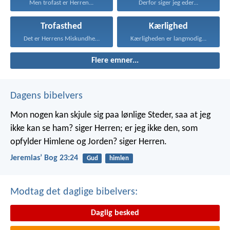
Men trofast er Herren...
Derfor siger jeg eder...
Trofasthed
Kærlighed
Det er Herrens Miskundhed...
Kærligheden er langmodig, er...
Flere emner...
Dagens bibelvers
Mon nogen kan skjule sig paa lønlige Steder, saa at jeg
ikke kan se ham? siger Herren; er jeg ikke den, som
opfylder Himlene og Jorden? siger Herren.
Jeremiasʼ Bog 23:24
Gud
himlen
Modtag det daglige bibelvers:
Daglig besked