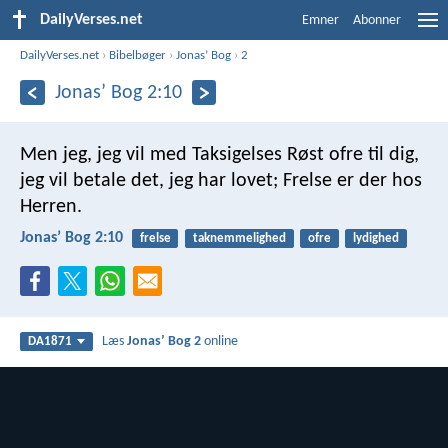
DailyVerses.net
Emner
Abonner
DailyVerses.net
›
Bibelbøger
›
Jonasʼ Bog
›
2
Jonasʼ Bog 2:10
Men jeg, jeg vil med Taksigelses Røst ofre til dig,
jeg vil betale det, jeg har lovet;
Frelse er der hos
Herren.
Jonasʼ Bog 2:10
frelse
taknemmelighed
ofre
lydighed
Læs
Jonasʼ Bog 2
online
DA1871