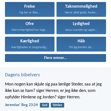
Frelse
Taknemmelighed
Og der er ikke...
Værer altid glade, beder...
Ofre
Lydighed
Større Kærlighed har ingen...
Jesus svarede og sagde...
Kærlighed
Håb
Kærligheden er langmodig, er...
Thi jeg kender de...
Flere emner...
Dagens bibelvers
Mon nogen kan skjule sig paa lønlige Steder, saa at jeg
ikke kan se ham? siger Herren; er jeg ikke den, som
opfylder Himlene og Jorden? siger Herren.
Jeremiasʼ Bog 23:24
Gud
himlen