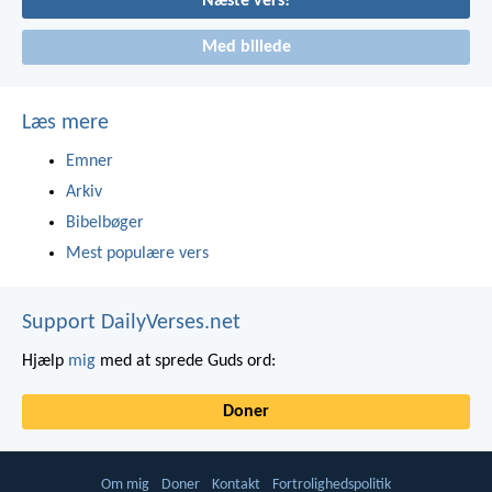
Næste vers!
Med billede
Læs mere
Emner
Arkiv
Bibelbøger
Mest populære vers
Support DailyVerses.net
Hjælp
mig
med at sprede Guds ord:
Doner
Om mig
Doner
Kontakt
Fortrolighedspolitik