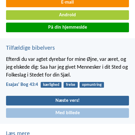
E-mail
Android
På din hjemmeside
Tilfældige bibelvers
Efterdi du var agtet dyrebar for mine Øjne,
var æret, og
jeg elskede dig:
Saa har jeg givet Mennesker i dit Sted
og
Folkeslag i Stedet for din Sjæl.
Esajasʼ Bog 43:4
kærlighed
frelse
opmuntring
Næste vers!
Med billede
Læs mere