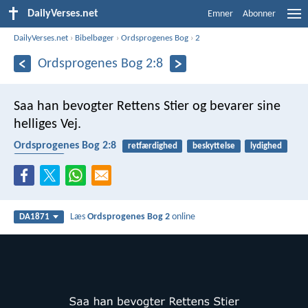
DailyVerses.net
Emner
Abonner
DailyVerses.net
›
Bibelbøger
›
Ordsprogenes Bog
›
2
Ordsprogenes Bog 2:8
Saa han bevogter Rettens Stier
og bevarer sine
helliges Vej.
Ordsprogenes Bog 2:8
retfærdighed
beskyttelse
lydighed
trofasthed
Læs
Ordsprogenes Bog 2
online
DA1871