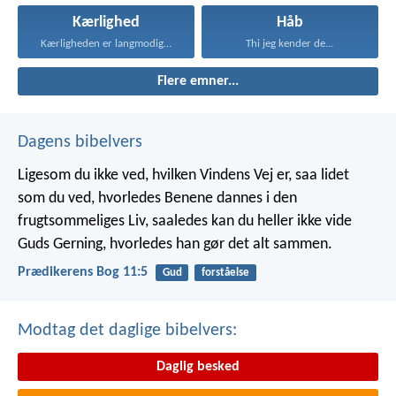
Kærlighed
Håb
Kærligheden er langmodig, er...
Thi jeg kender de...
Flere emner...
Dagens bibelvers
Ligesom du ikke ved, hvilken Vindens Vej er, saa lidet
som du ved, hvorledes Benene dannes i den
frugtsommeliges Liv, saaledes kan du heller ikke vide
Guds Gerning, hvorledes han gør det alt sammen.
Prædikerens Bog 11:5
Gud
forståelse
Modtag det daglige bibelvers:
Daglig besked