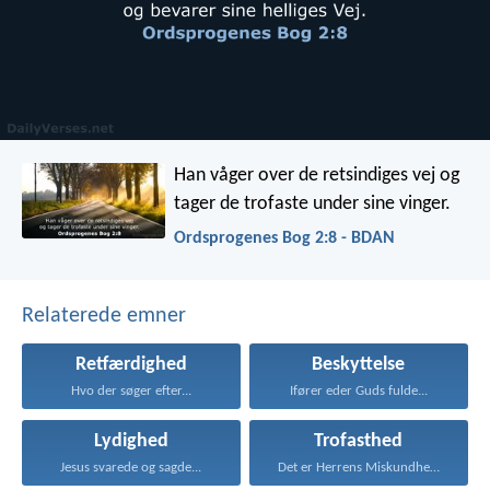
Han våger over de retsindiges vej
og
tager de trofaste under sine vinger.
Ordsprogenes Bog 2:8 - BDAN
Relaterede emner
Retfærdighed
Beskyttelse
Hvo der søger efter...
Ifører eder Guds fulde...
Lydighed
Trofasthed
Jesus svarede og sagde...
Det er Herrens Miskundhed...