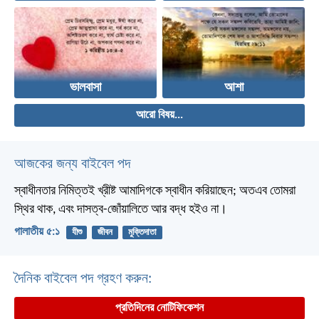
ভালবাসা
আশা
আরো বিষয়...
আজকের জন্য বাইবেল পদ
স্বাধীনতার নিমিত্তই খ্রীষ্ট আমাদিগকে স্বাধীন করিয়াছেন; অতএব তোমরা
স্থির থাক, এবং দাসত্ব-জোঁয়ালিতে আর বদ্ধ হইও না।
গালাতীয় ৫:১
যীশু
জীবন
মুক্তিদাতা
দৈনিক বাইবেল পদ গ্রহণ করুন:
প্রতিদিনের নোটিফিকেশন