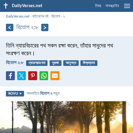
DailyVerses.net
বিষয়
সাবস্ক্রাইব
DailyVerses.net
›
বাইবেলের বই
›
হিতোপ
›
২
হিতোপ ২:৮
তিনি ন্যায়বিচারের পথ সকল রক্ষা করেন,
তাঁহার সাধুদের পথ
সংরক্ষণ করেন।
হিতোপ ২:৮
ন্যায়পরায়ণতা
সুরক্ষা
আনুগত্য
বিশ্বস্ততা
অনলাইনে
হিতোপ ২
পড়ুন
ROVU