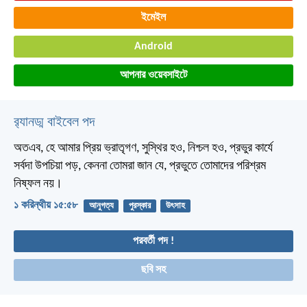
ইমেইল
Android
আপনার ওয়েবসাইটে
র‌্যানড্ম বাইবেল পদ
অতএব, হে আমার প্রিয় ভ্রাতৃগণ, সুস্থির হও, নিশ্চল হও, প্রভুর কার্যে
সর্বদা উপচিয়া পড়, কেননা তোমরা জান যে, প্রভুতে তোমাদের পরিশ্রম
নিষ্ফল নয়।
১ করিন্থীয় ১৫:৫৮
আনুগত্য
পুরস্কার
উৎসাহ
পরবর্তী পদ !
ছবি সহ