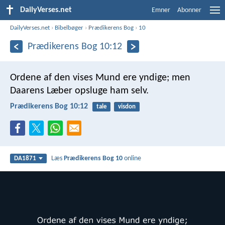
DailyVerses.net
Emner
Abonner
DailyVerses.net
›
Bibelbøger
›
Prædikerens Bog
›
10
Prædikerens Bog 10:12
Ordene af den vises Mund ere yndige;
men
Daarens Læber opsluge ham selv.
Prædikerens Bog 10:12
tale
visdon
Læs
Prædikerens Bog 10
online
DA1871