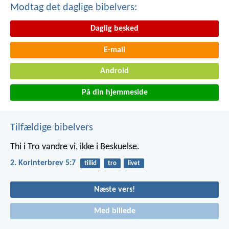
Modtag det daglige bibelvers:
Daglig besked
E-mail
Android
På din hjemmeside
Tilfældige bibelvers
Thi i Tro vandre vi, ikke i Beskuelse.
2. Korinterbrev 5:7
tillid
tro
livet
Næste vers!
Med billede