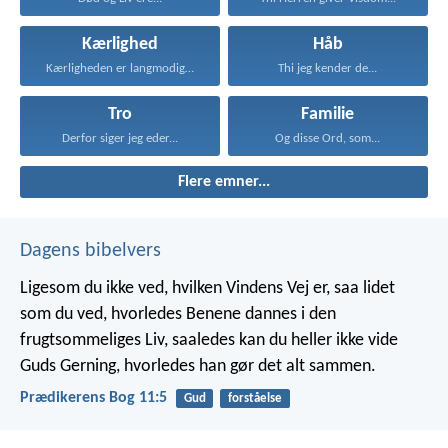
Kærlighed
Håb
Kærligheden er langmodig, er...
Thi jeg kender de...
Tro
Familie
Derfor siger jeg eder...
Og disse Ord, som...
Flere emner...
Dagens bibelvers
Ligesom du ikke ved, hvilken Vindens Vej er, saa lidet
som du ved, hvorledes Benene dannes i den
frugtsommeliges Liv, saaledes kan du heller ikke vide
Guds Gerning, hvorledes han gør det alt sammen.
Prædikerens Bog 11:5
Gud
forståelse