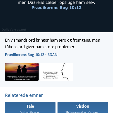
En vismands ord bringer ham ære og fremgang, men
tåbens ord giver ham store problemer.
Prædikerens Bog 10:12 - BDAN
Relaterede emner
Tale
Visdon
Død og Liv ere...
Thi Herren giver Visdom...