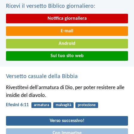
Ricevi il versetto Biblico giornaliero:
Notifica giornaliera
E-mail
Android
Sul tuo sito web
Versetto casuale della Bibbia
Rivestitevi dell'armatura di Dio, per poter resistere alle
insidie del diavolo.
Efesini 6:11
armatura
malvagità
protezione
Verso successivo!
Con immagine