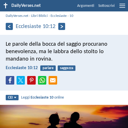
DailyVerses.net
Argomenti
Sottoscrivi
DailyVerses.net
›
Libri Biblici
›
Ecclesiaste
›
10
Ecclesiaste 10:12
Le parole della bocca del saggio procurano
benevolenza,
ma le labbra dello stolto lo
mandano in rovina.
Ecclesiaste 10:12
parlare
saggezza
Leggi
Ecclesiaste 10
online
CEI