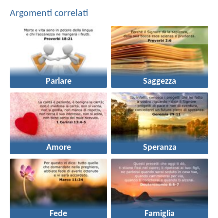
Argomenti correlati
Parlare
Saggezza
Amore
Speranza
Fede
Famiglia