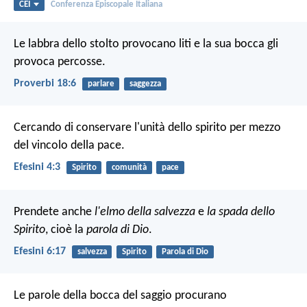
CEI
Conferenza Episcopale Italiana
Le labbra dello stolto provocano liti
e la sua bocca gli
provoca percosse.
Proverbi 18:6
parlare
saggezza
Cercando di conservare l'unità dello spirito per mezzo
del vincolo della pace.
Efesini 4:3
Spirito
comunità
pace
Prendete anche
l'elmo della salvezza
e
la spada dello
Spirito
, cioè la
parola di Dio
.
Efesini 6:17
salvezza
Spirito
Parola di Dio
Le parole della bocca del saggio procurano