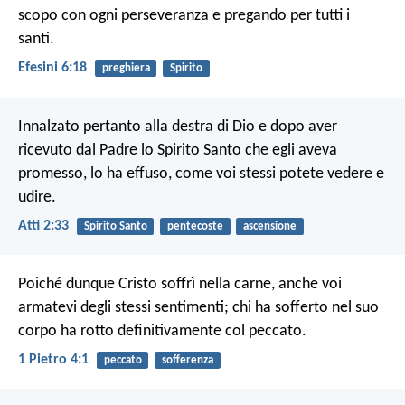
scopo con ogni perseveranza e pregando per tutti i
santi.
Efesini 6:18
preghiera
Spirito
Innalzato pertanto alla destra di Dio e dopo aver
ricevuto dal Padre lo Spirito Santo che egli aveva
promesso, lo ha effuso, come voi stessi potete vedere e
udire.
Atti 2:33
Spirito Santo
pentecoste
ascensione
Poiché dunque Cristo soffrì nella carne, anche voi
armatevi degli stessi sentimenti; chi ha sofferto nel suo
corpo ha rotto definitivamente col peccato.
1 Pietro 4:1
peccato
sofferenza