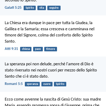
secondo lo Spirito.
Galati 5:25
Spirito
vita
seguire
La Chiesa era dunque in pace per tutta la Giudea, la
Galilea e la Samaria; essa cresceva e camminava nel
timore del Signore, colma del conforto dello Spirito
Santo.
Atti 9:31
chiesa
pace
timore
La speranza poi non delude, perché l'amore di Dio è
stato riversato nei nostri cuori per mezzo dello Spirito
Santo che ci è stato dato.
Romani 5:5
speranza
cuore
Spirito
Ecco come avvenne la nascita di Gesù Cristo: sua madre
Maria, essendo promessa sposa di Giuseppe, prima che