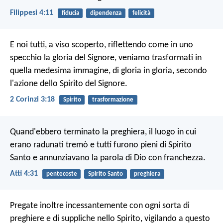
Filippesi 4:11
fiducia
dipendenza
felicità
E noi tutti, a viso scoperto, riflettendo come in uno
specchio la gloria del Signore, veniamo trasformati in
quella medesima immagine, di gloria in gloria, secondo
l'azione dello Spirito del Signore.
2 Corinzi 3:18
Spirito
trasformazione
Quand'ebbero terminato la preghiera, il luogo in cui
erano radunati tremò e tutti furono pieni di Spirito
Santo e annunziavano la parola di Dio con franchezza.
Atti 4:31
pentecoste
Spirito Santo
preghiera
Pregate inoltre incessantemente con ogni sorta di
preghiere e di suppliche nello Spirito, vigilando a questo