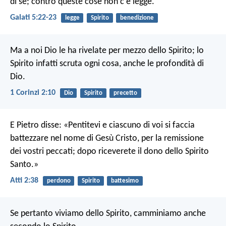
di sé; contro queste cose non c'è legge.
Galati 5:22-23
legge
Spirito
benedizione
Ma a noi Dio le ha rivelate per mezzo dello Spirito; lo
Spirito infatti scruta ogni cosa, anche le profondità di
Dio.
1 Corinzi 2:10
Dio
Spirito
precetto
E Pietro disse: «Pentitevi e ciascuno di voi si faccia
battezzare nel nome di Gesù Cristo, per la remissione
dei vostri peccati; dopo riceverete il dono dello Spirito
Santo.»
Atti 2:38
perdono
Spirito
battesimo
Se pertanto viviamo dello Spirito, camminiamo anche