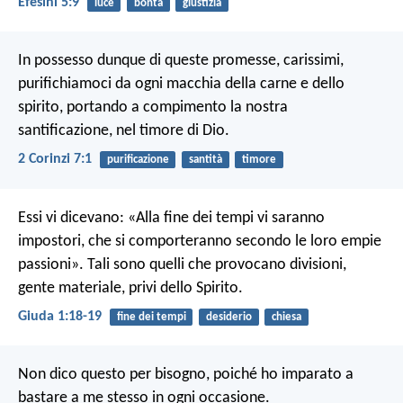
Efesini 5:9
luce
bontà
giustizia
In possesso dunque di queste promesse, carissimi,
purifichiamoci da ogni macchia della carne e dello
spirito, portando a compimento la nostra
santificazione, nel timore di Dio.
2 Corinzi 7:1
purificazione
santità
timore
Essi vi dicevano: «Alla fine dei tempi vi saranno
impostori, che si comporteranno secondo le loro empie
passioni». Tali sono quelli che provocano divisioni,
gente materiale, privi dello Spirito.
Giuda 1:18-19
fine dei tempi
desiderio
chiesa
Non dico questo per bisogno, poiché ho imparato a
bastare a me stesso in ogni occasione.