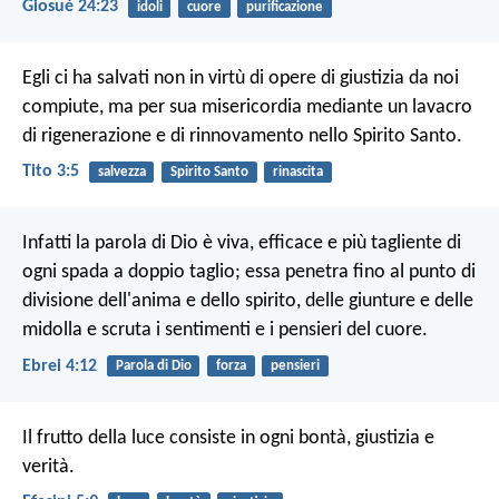
Giosué 24:23
idoli
cuore
purificazione
Egli ci ha salvati non in virtù di opere di giustizia da noi
compiute, ma per sua misericordia mediante un lavacro
di rigenerazione e di rinnovamento nello Spirito Santo.
Tito 3:5
salvezza
Spirito Santo
rinascita
Infatti la parola di Dio è viva, efficace e più tagliente di
ogni spada a doppio taglio; essa penetra fino al punto di
divisione dell'anima e dello spirito, delle giunture e delle
midolla e scruta i sentimenti e i pensieri del cuore.
Ebrei 4:12
Parola di Dio
forza
pensieri
Il frutto della luce consiste in ogni bontà, giustizia e
verità.