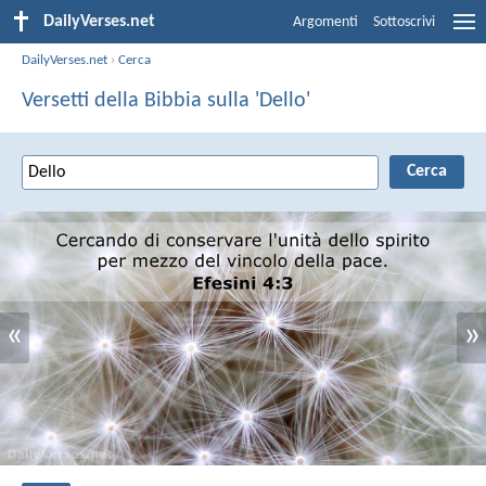
DailyVerses.net
Argomenti
Sottoscrivi
DailyVerses.net
›
Cerca
Versetti della Bibbia sulla 'Dello'
«
»