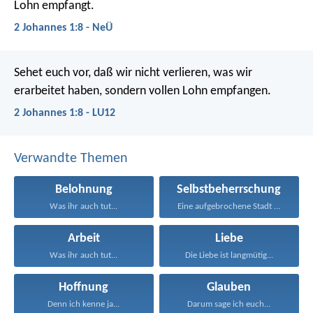
Lohn empfangt.
2 Johannes 1:8 - NeÜ
Sehet euch vor, daß wir nicht verlieren, was wir
erarbeitet haben, sondern vollen Lohn empfangen.
2 Johannes 1:8 - LU12
Verwandte Themen
Belohnung
Selbstbeherrschung
Was ihr auch tut...
Eine aufgebrochene Stadt ohne...
Arbeit
Liebe
Was ihr auch tut...
Die Liebe ist langmütig...
Hoffnung
Glauben
Denn ich kenne ja...
Darum sage ich euch...