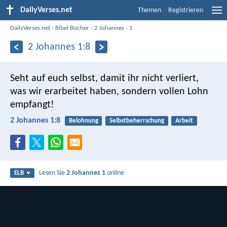
DailyVerses.net
Themen
Registrieren
DailyVerses.net
›
Bibel Bücher
›
2 Johannes
›
1
2 Johannes 1:8
Seht auf euch selbst, damit ihr nicht verliert,
was wir erarbeitet haben, sondern vollen Lohn
empfangt!
2 Johannes 1:8
Belohnung
Selbstbeherrschung
Arbeit
Lesen Sie
2 Johannes 1
online
ELB