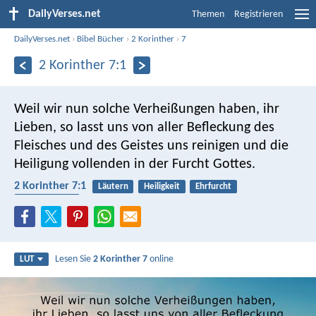
DailyVerses.net
Themen
Registrieren
DailyVerses.net
›
Bibel Bücher
›
2 Korinther
›
7
2 Korinther 7:1
Weil wir nun solche Verheißungen haben, ihr
Lieben, so lasst uns von aller Befleckung des
Fleisches und des Geistes uns reinigen und die
Heiligung vollenden in der Furcht Gottes.
2 Korinther 7:1
Läutern
Heiligkeit
Ehrfurcht
Verheißungen
Lesen Sie
2 Korinther 7
online
LUT