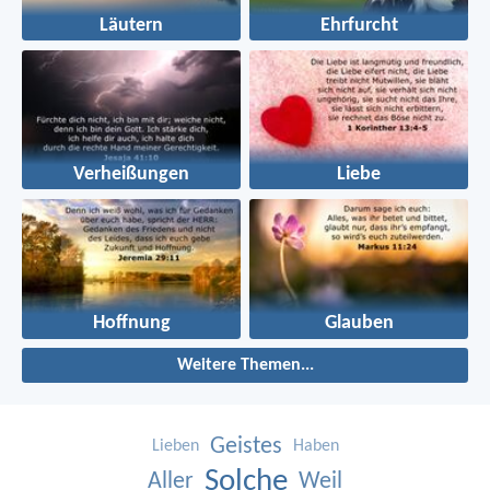
Läutern
Ehrfurcht
Verheißungen
Liebe
Hoffnung
Glauben
Weitere Themen...
Geistes
Lieben
Haben
Solche
Aller
Weil