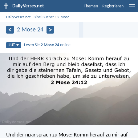
DailyVerses.net
Themen
Registrieren
DailyVerses.net
›
Bibel Bücher
›
2 Mose
2 Mose 24
Lesen Sie
2 Mose 24
online
LUT
Und der
sprach zu Mose: Komm herauf zu mir auf
HERR