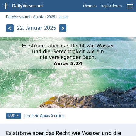
DailyVerses.net
Themen
Registrieren
DailyVerses.net
›
Archiv
›
2025
›
Januar
22. Januar 2025
Lesen Sie
Amos 5
online
LUT
Es ströme aber das Recht wie Wasser
und die