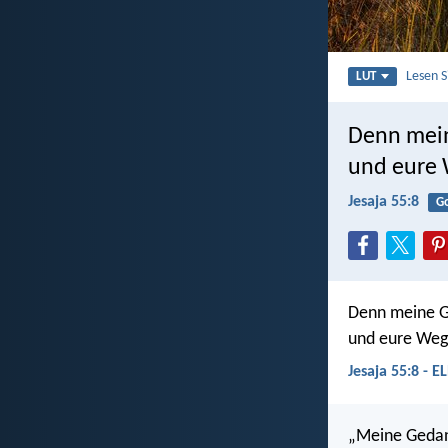
Lesen 
LUT
Denn mein
und eure 
Jesaja 55:8
Go
Denn meine G
und eure Wege
Jesaja 55:8 - E
„Meine Gedan