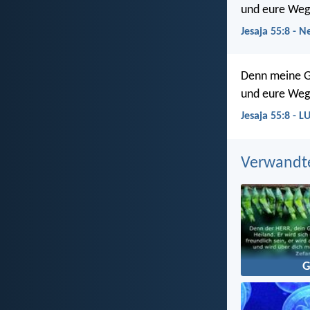
und eure Wege
Jesaja 55:8 - N
Denn meine G
und eure Wege
Jesaja 55:8 - L
Verwandt
G