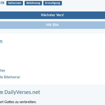
:58
Gehorsam
Belohnung
Ermutigung
Nächster Vers!
Mit Bild
n
cher
te Bibelverse
ze DailyVerses.net
ort Gottes zu verbreiten: