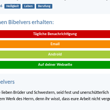
16
Heiligkeit
Leben
Berufung
nen Bibelvers erhalten:
Tägliche Benachrichtigung
Email
Android
Auf deiner Webseite
belvers
lieben Brüder und Schwestern, seid fest und unerschütterlic
m Werk des Herrn, denn ihr wisst, dass eure Arbeit nicht vergeb