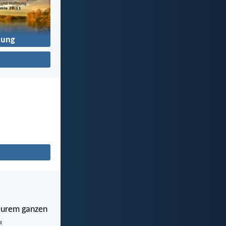
nung
n eurem ganzen
«