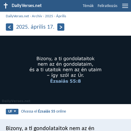
DailyVerses.net
Témák
Feliratkozás
DailyVerses.net
›
Archív
›
2025
›
Április
2025. április 17.
Olvassa el
Ézsaiás 55
online
UF
Bizony, a ti gondolataitok
nem az én