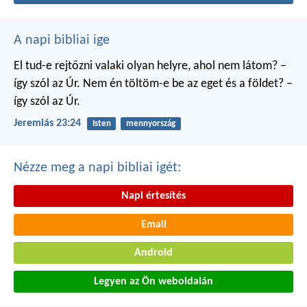
A napi bibliai ige
El tud-e rejtőzni valaki
olyan helyre, ahol nem látom?
–
így szól az Úr.
Nem én töltöm-e be
az eget és a földet?
–
így szól az Úr.
Jeremiás 23:24
Isten
mennyország
Nézze meg a napi bibliai igét:
Napi értesítés
Email
Android
Legyen az Ön weboldalán