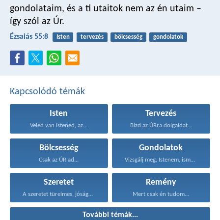
gondolataim,
és a ti utaitok nem az én utaim
–
így szól az Úr.
Ézsaiás 55:8
Isten
tervezés
bölcsesség
gondolatok
Kapcsolódó témák
Isten
Tervezés
Veled van Istened, az...
Bízd az ÚRra dolgaidat...
Bölcsesség
Gondolatok
Csak az ÚR ad...
Vizsgálj meg, Istenem, ismerd...
Szeretet
Remény
A szeretet türelmes, jóságos...
Mert csak én tudom...
További témák...