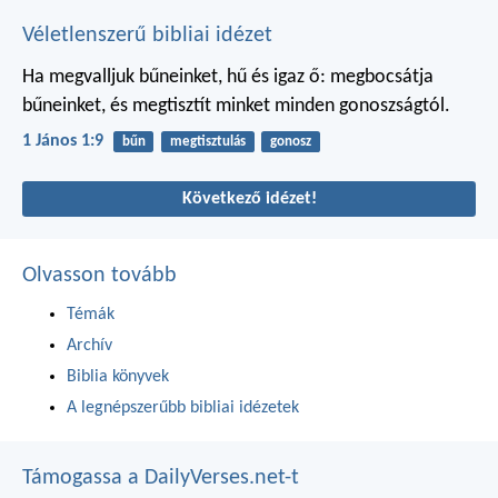
Véletlenszerű bibliai idézet
Ha megvalljuk bűneinket, hű és igaz ő: megbocsátja
bűneinket, és megtisztít minket minden gonoszságtól.
1 János 1:9
bűn
megtisztulás
gonosz
Következő idézet!
Olvasson tovább
Témák
Archív
Biblia könyvek
A legnépszerűbb bibliai idézetek
Támogassa a DailyVerses.net-t