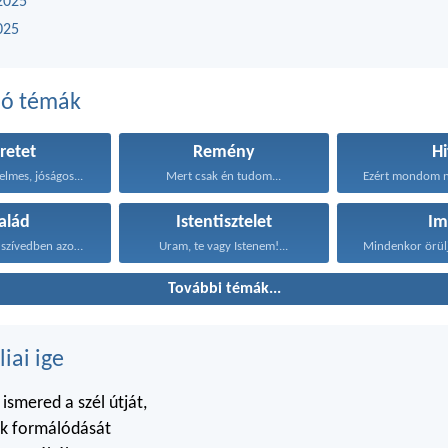
2025
025
dó témák
retet
Remény
Hi
elmes, jóságos...
Mert csak én tudom...
alád
Istentisztelet
Im
Maradjanak a szívedben azok...
Uram, te vagy Istenem!...
További témák...
liai ige
smered a szél útját,
ok formálódását