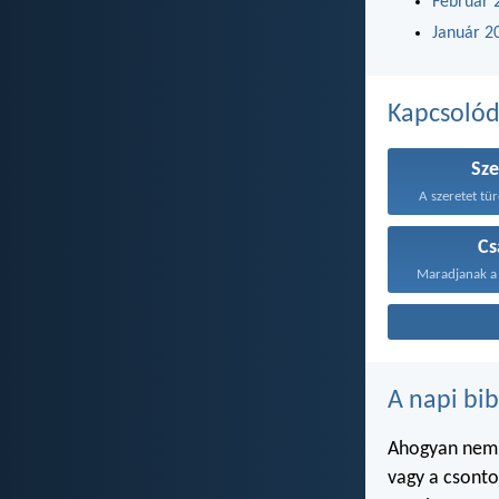
Február 
Január 2
Kapcsoló
Sze
A szeretet tür
Cs
A napi bib
Ahogyan nem i
vagy a csont