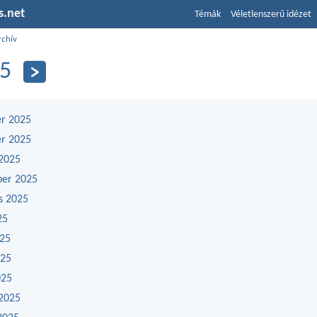
s.net
Témák
Véletlenszerű idézet
rchív
5
r 2025
r 2025
2025
ber 2025
s 2025
25
025
025
025
2025