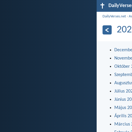
DailyVerse
DailyVerses.net
›
A
202
Decembe
Novembe
Október 
Szeptem
Augusztu
Július 20
Június 2
Május 2
Április 2
Március 