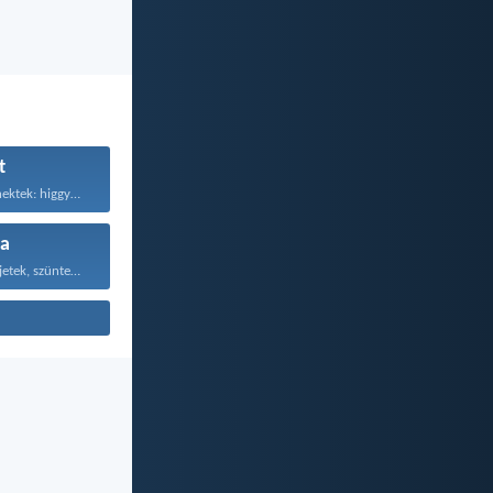
t
Ezért mondom nektek: higgyétek...
a
Mindenkor örüljetek, szüntelenül imádkozzatok...