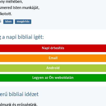
zony méhében,
smered Isten munkáját,
lkotott.
5
Isten
megértés
a napi bibliai igét:
Napi értesítés
Email
Android
Legyen az Ön weboldalán
erű bibliai idézet
talmunk és erősségünk,