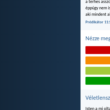
a terhes ass
éppúgy nem i
aki mindent a
Prédikátor 11:
Nézze meg 
Véletlensz
Isten a mi ol