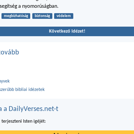
 segítség a nyomorúságban.
megbízhatóság
biztonság
védelem
Következő idézet!
tovább
nyvek
zerűbb bibliai idézetek
 a DailyVerses.net-t
m
terjeszteni Isten igéjét: