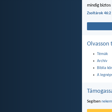
mindig biztos
Zsoltárok 46:2
Olvasson 
Témák
Archív
Biblia kö
A legnéps
Támogassa
Segítsen
neke