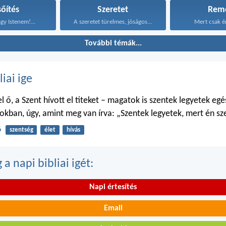
sőítés
Szeretet
Rem
gy Istenem!...
A szeretet türelmes, jóságos...
Mert csak é
További témák...
liai ige
 ő, a Szent hívott el titeket – magatok is szentek legyetek egé
kban, úgy, amint meg van írva: „Szentek legyetek, mert én sz
6
szentség
élet
hívás
a napi bibliai igét:
Napi értesítés
Email