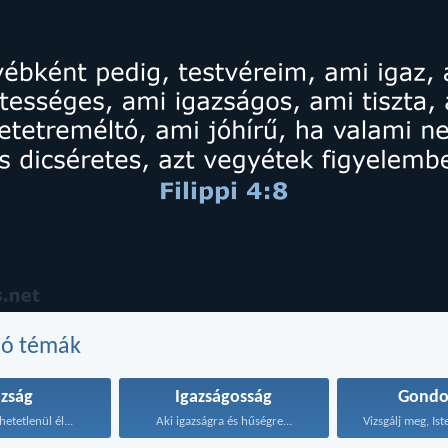
dó témák
azság
Igazságosság
Gondo
hetetlenül él...
Aki igazságra és hűségre...