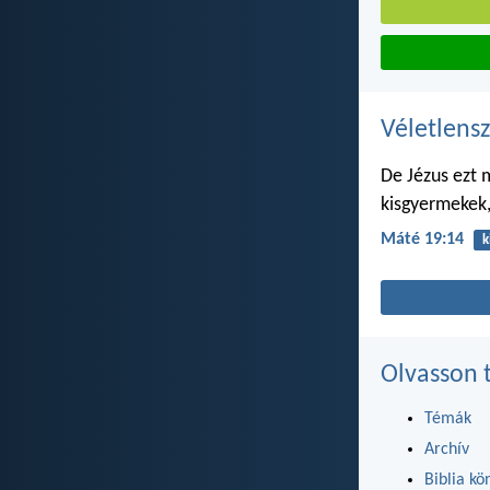
Véletlensz
De Jézus ezt 
kisgyermekek,
Máté 19:14
k
Olvasson 
Témák
Archív
Biblia kö