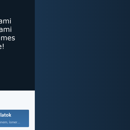
latok
Vizsgálj meg, Istenem, ismerd...