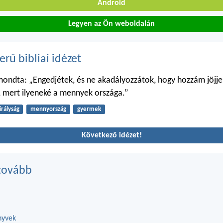
Android
Legyen az Ön weboldalán
erű bibliai idézet
mondta: „Engedjétek, és ne akadályozzátok, hogy hozzám jöjj
 mert ilyeneké a mennyek országa.”
irályság
mennyország
gyermek
Következő idézet!
tovább
nyvek