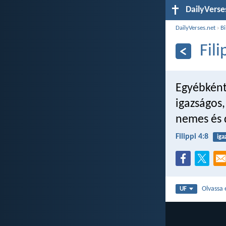
DailyVerse
DailyVerses.net
›
Bi
Fili
Egyébként 
igazságos,
nemes és d
Filippi 4:8
iga
Olvassa 
UF