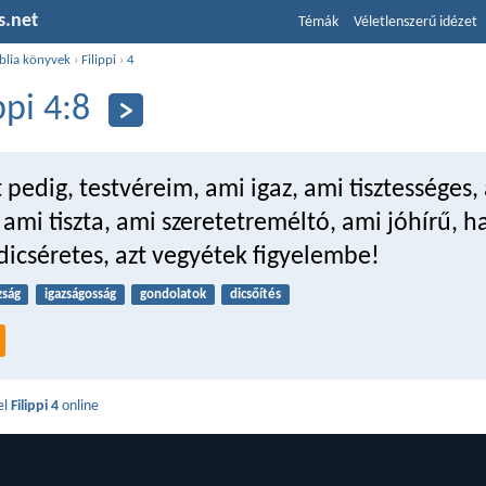
s.net
Témák
Véletlenszerű idézet
blia könyvek
›
Filippi
›
4
ppi 4:8
pedig, testvéreim, ami igaz, ami tisztességes,
 ami tiszta, ami szeretetreméltó, ami jóhírű, h
icséretes, azt vegyétek figyelembe!
zság
igazságosság
gondolatok
dicsőítés
el
Filippi 4
online