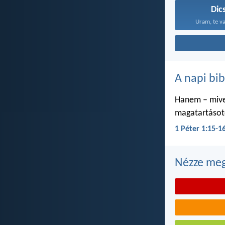
Dic
Uram, te va
A napi bib
Hanem – mivel
magatartásoto
1 Péter 1:15-1
Nézze meg 