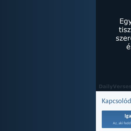
Kapcsoló
Ig
Az, aki fedd