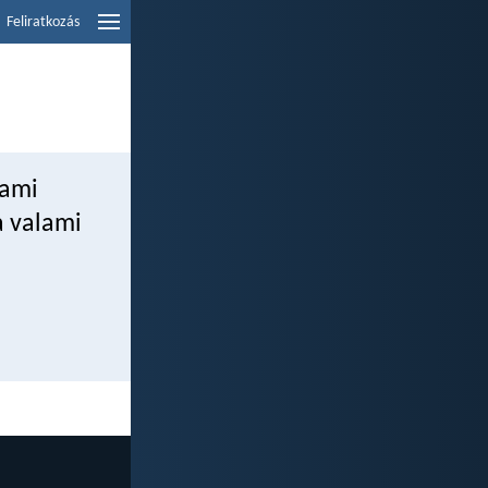
Feliratkozás
 ami
a valami