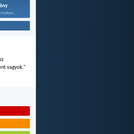
ény
n tudom...
sz
ent vagyok.”