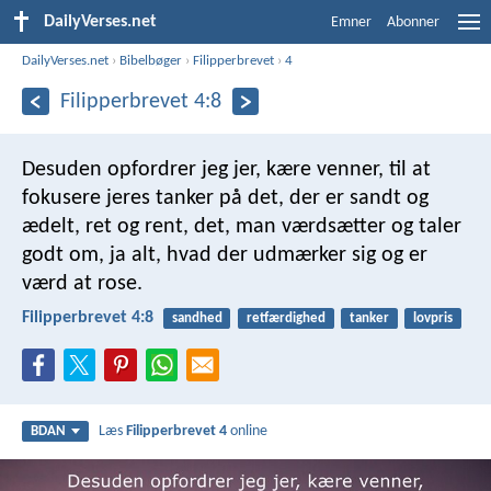
DailyVerses.net
Emner
Abonner
DailyVerses.net
›
Bibelbøger
›
Filipperbrevet
›
4
Filipperbrevet 4:8
Desuden opfordrer jeg jer, kære venner, til at
fokusere jeres tanker på det, der er sandt og
ædelt, ret og rent, det, man værdsætter og taler
godt om, ja alt, hvad der udmærker sig og er
værd at rose.
Filipperbrevet 4:8
sandhed
retfærdighed
tanker
lovpris
Læs
Filipperbrevet 4
online
BDAN