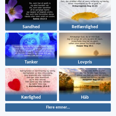
Sandhed
Retfærdighed
Tanker
Lovpris
Kærlighed
Håb
Flere emner...