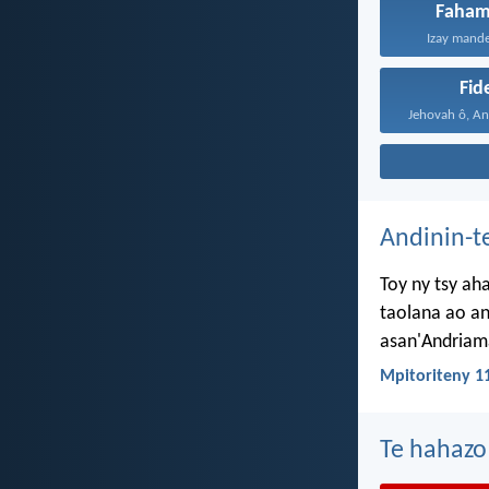
Faham
Izay mande
Fid
Andinin-t
Toy ny tsy ah
taolana ao an
asan'Andriama
Mpitoriteny 1
Te hahazo