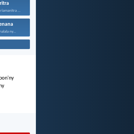
ritra
Diniho aho, Andriamanitra ô...
enana
alala ny...
mbon'ny
ny