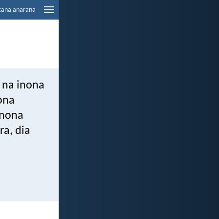
tana anarana
a na inona
ona
inona
ra, dia