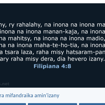
ra mifandraika amin'izany