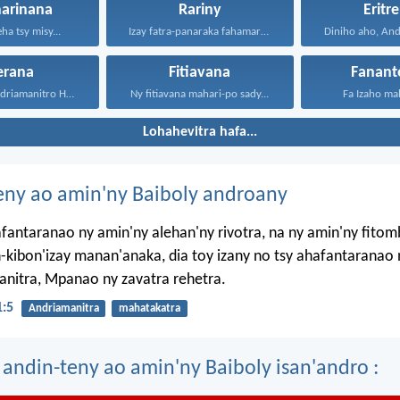
arinana
Rariny
Eritre
ha tsy misy...
Izay fatra-panaraka fahamarinana sy...
erana
Fitiavana
Fanant
Jehovah ô, Andriamanitro Hianao...
Ny fitiavana mahari-po sady...
Fa Izaho mah
Lohahevitra hafa...
eny ao amin'ny Baiboly androany
afantaranao ny amin'ny alehan'ny rivotra, na ny amin'ny fito
-kibon'izay manan'anaka, dia toy izany no tsy ahafantaranao 
nitra, Mpanao ny zavatra rehetra.
1:5
Andriamanitra
mahatakatra
 andin-teny ao amin'ny Baiboly isan'andro :