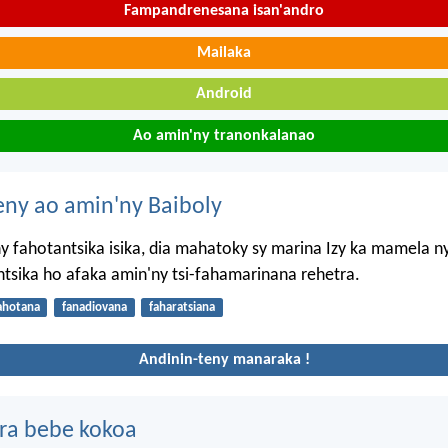
Fampandrenesana isan'andro
Mailaka
Android
Ao amin'ny tranonkalanao
eny ao amin'ny Baiboly
y fahotantsika isika, dia mahatoky sy marina Izy ka mamela n
tsika ho afaka amin'ny tsi-fahamarinana rehetra.
ahotana
fanadiovana
faharatsiana
Andinin-teny manaraka !
ra bebe kokoa