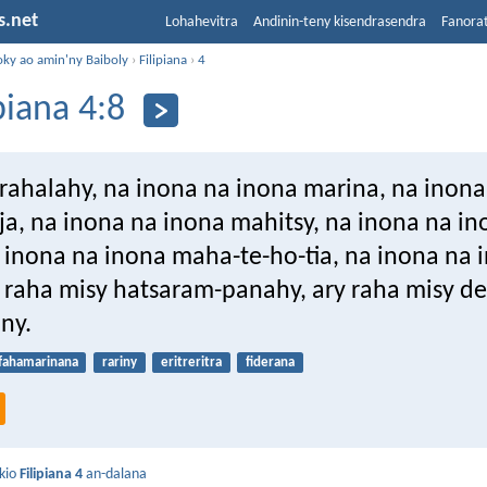
s.net
Lohahevitra
Andinin-teny kisendrasendra
Fanora
oky ao amin'ny Baiboly
›
Filipiana
›
4
piana 4:8
 rahalahy, na inona na inona marina, na inon
a, na inona na inona mahitsy, na inona na in
 inona na inona maha-te-ho-tia, na inona na 
, raha misy hatsaram-panahy, ary raha misy de
ny.
fahamarinana
rariny
eritreritra
fiderana
kio
Filipiana 4
an-dalana