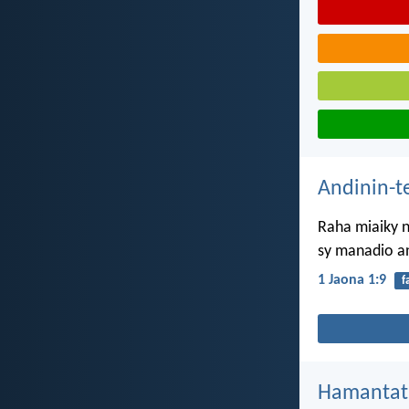
Andinin-t
Raha miaiky n
sy manadio an
1 Jaona 1:9
f
Hamantat