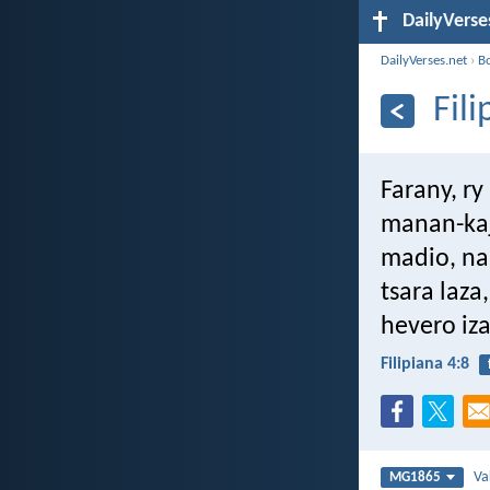
DailyVerse
DailyVerses.net
›
B
Fili
Farany, ry
manan-kaj
madio, na
tsara laza
hevero iza
Filipiana 4:8
Va
MG1865