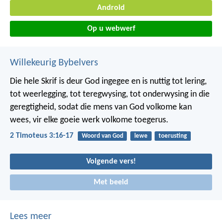
Android
Op u webwerf
Willekeurig Bybelvers
Die hele Skrif is deur God ingegee en is nuttig tot lering,
tot weerlegging, tot teregwysing, tot onderwysing in die
geregtigheid, sodat die mens van God volkome kan
wees, vir elke goeie werk volkome toegerus.
2 Timoteus 3:16-17
Woord van God
lewe
toerusting
Volgende vers!
Met beeld
Lees meer