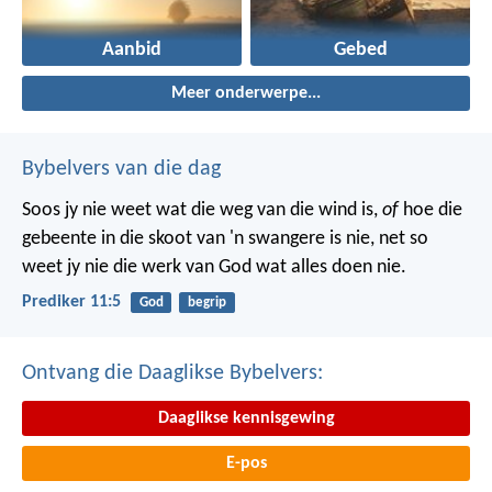
Aanbid
Gebed
Meer onderwerpe...
Bybelvers van die dag
Soos jy nie weet wat die weg van die wind is,
of
hoe die
gebeente in die skoot van 'n swangere is nie, net so
weet jy nie die werk van God wat alles doen nie.
Prediker 11:5
God
begrip
Ontvang die Daaglikse Bybelvers:
Daaglikse kennisgewing
E-pos