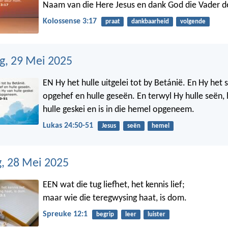
Naam van die Here Jesus en dank God die Vader 
Kolossense 3:17
praat
dankbaarheid
volgende
, 29 Mei 2025
EN Hy het hulle uitgelei tot by Betánië. En Hy het 
opgehef en hulle geseën. En terwyl Hy hulle seën,
hulle geskei en is in die hemel opgeneem.
Lukas 24:50-51
Jesus
seën
hemel
, 28 Mei 2025
EEN wat die tug liefhet, het kennis lief;
maar wie die teregwysing haat, is dom.
Spreuke 12:1
begrip
leer
luister