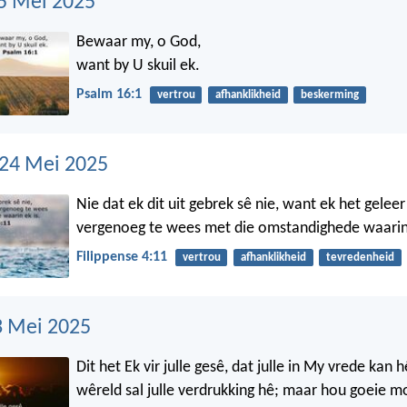
5 Mei 2025
Bewaar my, o God,
want by U skuil ek.
Psalm 16:1
vertrou
afhanklikheid
beskerming
 24 Mei 2025
Nie dat ek dit uit gebrek sê nie, want ek het gelee
vergenoeg te wees met die omstandighede waarin 
Filippense 4:11
vertrou
afhanklikheid
tevredenheid
3 Mei 2025
Dit het Ek vir julle gesê, dat julle in My vrede kan h
wêreld sal julle verdrukking hê; maar hou goeie m