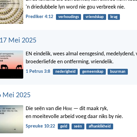
'n driedubbele lyn word nie gou verbreek nie.
Prediker 4:12
verhoudings
vriendskap
krag
 17 Mei 2025
EN eindelik, wees almal eensgesind, medelydend, 
broederliefde en ontferming, vriendelik.
1 Petrus 3:8
nederigheid
gemeenskap
buurman
6 Mei 2025
Die seën van die H
ere
— dit maak ryk,
en moeitevolle arbeid voeg daar niks by nie.
Spreuke 10:22
geld
seën
afhanklikheid