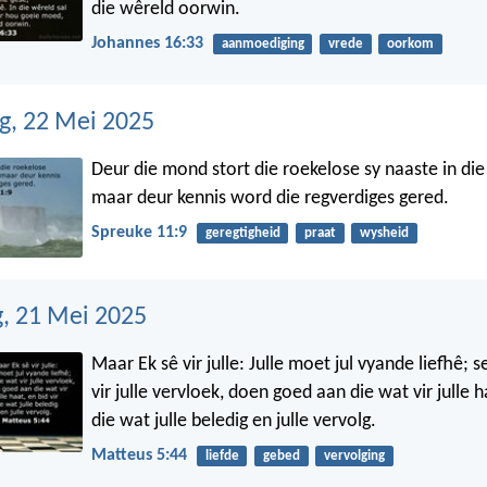
die wêreld oorwin.
Johannes 16:33
aanmoediging
vrede
oorkom
, 22 Mei 2025
Deur die mond stort die roekelose sy naaste in die
maar deur kennis word die regverdiges gered.
Spreuke 11:9
geregtigheid
praat
wysheid
, 21 Mei 2025
Maar Ek sê vir julle: Julle moet jul vyande liefhê; 
vir julle vervloek, doen goed aan die wat vir julle h
die wat julle beledig en julle vervolg.
Matteus 5:44
liefde
gebed
vervolging