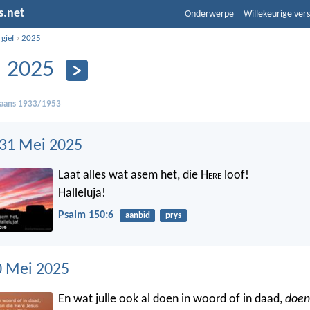
s.net
Onderwerpe
Willekeurige vers
gief
›
2025
 2025
kaans 1933/1953
 31 Mei 2025
Laat alles wat asem het, die H
ere
loof!
Halleluja!
Psalm 150:6
aanbid
prys
0 Mei 2025
En wat julle ook al doen in woord of in daad,
doen