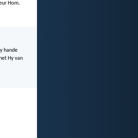
deur Hom.
sy hande
 het Hy van