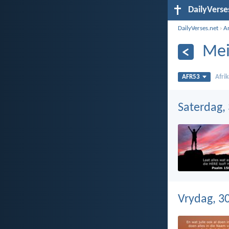
DailyVerse
DailyVerses.net
›
Ar
Mei
AFR53
Afri
Saterdag,
Vrydag, 3