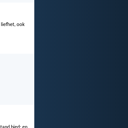
liefhet, ook
tand bied; en