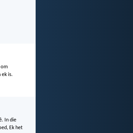
r om
ek is.
ê. In die
oed, Ek het